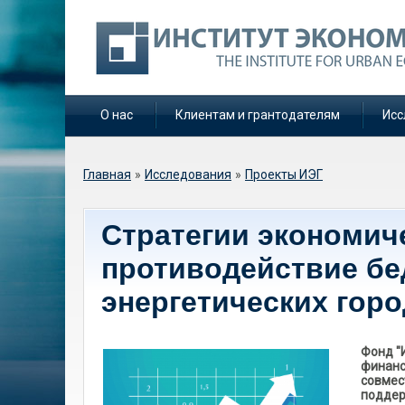
О нас
Клиентам и грантодателям
Исс
Вы здесь
Главная
»
Исследования
»
Проекты ИЭГ
Стратегии экономич
противодействие бе
энергетических гор
Фонд "
финанс
совмес
поддер