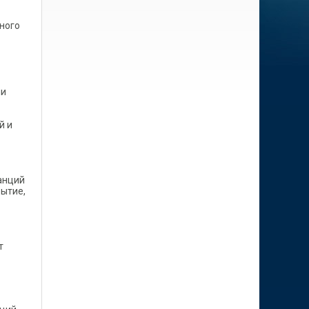
ного
ии
й и
анций
рытие,
т