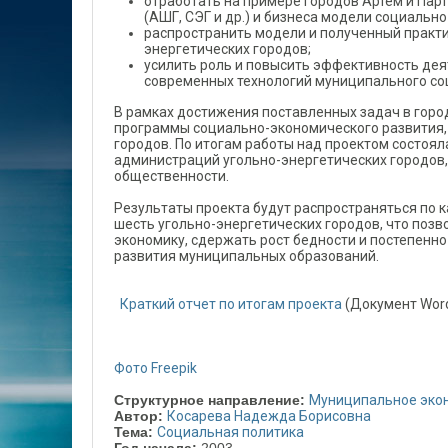
отработать на примере городов Артем и Пар
(АШГ, СЭГ и др.) и бизнеса модели социальн
распространить модели и полученный практи
энергетических городов;
усилить роль и повысить эффективность де
современных технологий муниципального со
В рамках достижения поставленных задач в горо
программы социально-экономического развития
городов. По итогам работы над проектом состоял
администраций угольно-энергетических городов,
общественности.
Результаты проекта будут распространяться по 
шесть угольно-энергетических городов, что поз
экономику, сдержать рост бедности и постепенно
развития муниципальных образований.
Краткий отчет по итогам проекта
(Документ Word
Фото Freepik
Структурное направление:
Муниципальное эко
Автор:
Косарева Надежда Борисовна
Тема:
Социальная политика