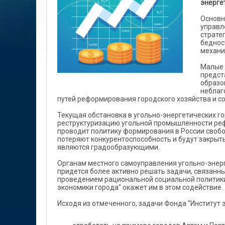
энерге
Основн
управл
страте
беднос
механи
Малые 
предст
образо
неблаг
путей реформирования городского хозяйства и с
Текущая обстановка в угольно-энергетических 
реструктуризацию угольной промышленности реф
проводит политику формирования в России свобод
потеряют конкурентоспособность и будут закрыты
являются градообразующими.
Органам местного самоуправления угольно-энер
придется более активно решать задачи, связанн
проведением рациональной социальной политики,
экономики города" окажет им в этом содействие.
Исходя из отмеченного, задачи Фонда "Институт 