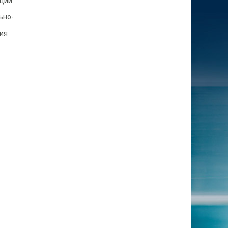
аций
ьно-
ния