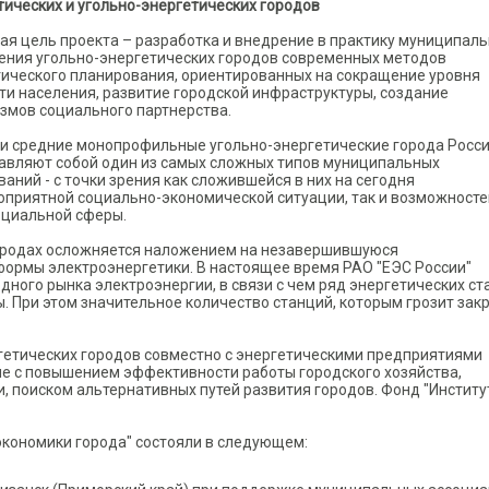
тических и угольно-энергетических городов
ая цель проекта – разработка и внедрение в практику муниципаль
ения угольно-энергетических городов современных методов
гического планирования, ориентированных на сокращение уровня
ти населения, развитие городской инфраструктуры, создание
змов социального партнерства.
и средние монопрофильные угольно-энергетические города Росс
авляют собой один из самых сложных типов муниципальных
ваний - с точки зрения как сложившейся в них на сегодня
оприятной социально-экономической ситуации, так и возможносте
оциальной сферы.
городах осложняется наложением на незавершившуюся
ормы электроэнергетики. В настоящее время РАО "ЕЭС России"
ного рынка электроэнергии, в связи с чем ряд энергетических ст
. При этом значительное количество станций, которым грозит зак
гетических городов совместно с энергетическими предприятиями
ые с повышением эффективности работы городского хозяйства,
 поиском альтернативных путей развития городов. Фонд "Институ
экономики города" состояли в следующем: