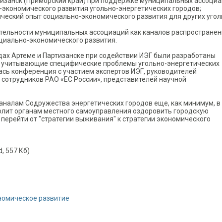
тизанск (Приморский край) при поддержке муниципальных ассоци
о-экономического развития угольно-энергетических городов;
ческий опыт социально-экономического развития для других угол
ятельности муниципальных ассоциаций как каналов распростране
циально-экономического развития.
дах Артеме и Партизанске при содействии ИЭГ были разработаны
, учитывающие специфические проблемы угольно-энергетических
ась конференция с участием экспертов ИЭГ, руководителей
 сотрудников РАО «ЕС России», представителей научной
каналам Содружества энергетических городов еще, как минимум, в
волит органам местного самоуправления оздоровить городскую
 перейти от "стратегии выживания" к стратегии экономического
, 557 Кб)
номическое развитие