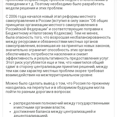
поведении и т.д. Поэтому необходимо было разработать
модели решения и этих проблем.
С 2006 года начался новый этап реформы местного
самоуправления в России (вступил в силу закон "Об общих
принципах организации местного самоуправления в
Российской Федерации" и соответствующие поправки к
Бюджетному и Налоговому Кодексам). Тем не менее,
была опасность того, что возросшая несбалансированность
между ресурсами и обязанностями местных органов
самоуправления, возникшая из-за принятых новых законов,
значительно ограничит способность этих органов
обеспечивать потребности населения и снизит
эффективность и результативность предоставления услуг.
Этот риск усугубляется еще и тем, что наметился общий
сдвиг в сторону централизации принятия решений, между
тем как сам характер местных проблем скорее требовал
взаимодействия на межтерриториальном уровне.
Можно было сделать вывод о том, что Россия по-прежнему
находилась на перепутье и в обозримом будущем могла
пойти по разным дорогам в вопросах:
распределения полномочий между государственными
и местными органами власти;
достижения баланса между централизацией и
децентрализацией;