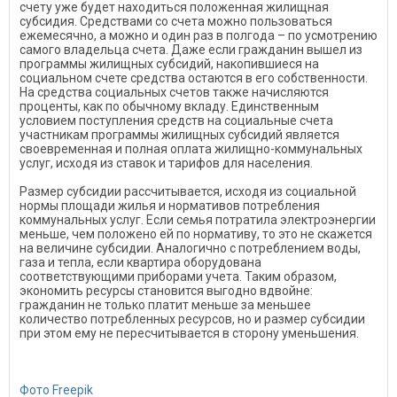
счету уже будет находиться положенная жилищная
субсидия. Средствами со счета можно пользоваться
ежемесячно, а можно и один раз в полгода – по усмотрению
самого владельца счета. Даже если гражданин вышел из
программы жилищных субсидий, накопившиеся на
социальном счете средства остаются в его собственности.
На средства социальных счетов также начисляются
проценты, как по обычному вкладу. Единственным
условием поступления средств на социальные счета
участникам программы жилищных субсидий является
своевременная и полная оплата жилищно-коммунальных
услуг, исходя из ставок и тарифов для населения.
Размер субсидии рассчитывается, исходя из социальной
нормы площади жилья и нормативов потребления
коммунальных услуг. Если семья потратила электроэнергии
меньше, чем положено ей по нормативу, то это не скажется
на величине субсидии. Аналогично с потреблением воды,
газа и тепла, если квартира оборудована
соответствующими приборами учета. Таким образом,
экономить ресурсы становится выгодно вдвойне:
гражданин не только платит меньше за меньшее
количество потребленных ресурсов, но и размер субсидии
при этом ему не пересчитывается в сторону уменьшения.
Фото Freepik