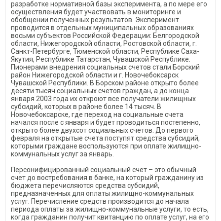
разработке нормативной базы эксперимента, а по мере его
осуществления будет участвовать в мониторинге и
обобщении полученных результатов. Эксперимент
проводится в отдельных муниципальных образованиях
восьми субъектов Российской Федерации: Белгородской
области, Нижегородской области, Ростовской области, г.
Санкт-Петербурге, Тюменской области, Республике Саха-
Якутия, Республике Татарстан, Чувашской Республике.
Пионерами внедрения социальных счетов стали Борский
район Нижегородской области и г. Новочебоксарск
Чувашской Республики. В Борском районе открыто более
десяти тысяч социальных счетов граждан, а до конца
января 2003 года их откроют все получатели жилищных
субсидий, которых в районе более 14 тысяч. В
Новочебоксарске, где переход на социальные счета
начался после с января и будет проводиться постепенно,
открыто более двухсот социальных счетов. До первого
февраля на открытые счета поступят средства субсидий,
которыми граждане воспользуются при оплате жилищно-
коммунальных услуг за январь.
Персонифицированный социальный счет – это обычный
счет до востребования в банке, на который гражданину из
бюджета перечисляются средства субсидий,
предназначенных для оплаты жилищно-коммунальных
услуг. Перечисление средств производится до начала
периода оплаты за жилищно-коммунальные услуги, то есть,
когда гражданин получит квитанцию по оплате услуг, на его