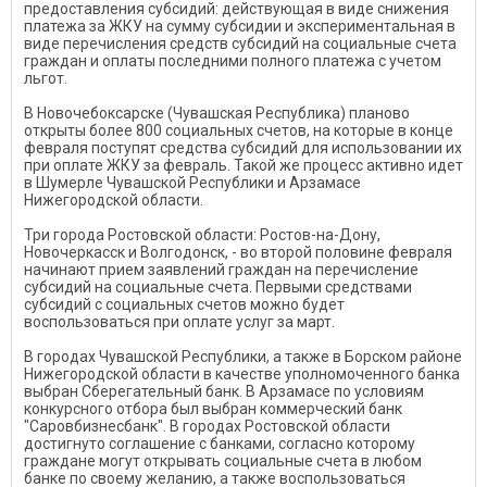
предоставления субсидий: действующая в виде снижения
платежа за ЖКУ на сумму субсидии и экспериментальная в
виде перечисления средств субсидий на социальные счета
граждан и оплаты последними полного платежа с учетом
льгот.
В Новочебоксарске (Чувашская Республика) планово
открыты более 800 социальных счетов, на которые в конце
февраля поступят средства субсидий для использовании их
при оплате ЖКУ за февраль. Такой же процесс активно идет
в Шумерле Чувашской Республики и Арзамасе
Нижегородской области.
Три города Ростовской области: Ростов-на-Дону,
Новочеркасск и Волгодонск, - во второй половине февраля
начинают прием заявлений граждан на перечисление
субсидий на социальные счета. Первыми средствами
субсидий с социальных счетов можно будет
воспользоваться при оплате услуг за март.
В городах Чувашской Республики, а также в Борском районе
Нижегородской области в качестве уполномоченного банка
выбран Сберегательный банк. В Арзамасе по условиям
конкурсного отбора был выбран коммерческий банк
"Саровбизнесбанк". В городах Ростовской области
достигнуто соглашение с банками, согласно которому
граждане могут открывать социальные счета в любом
банке по своему желанию, а также воспользоваться