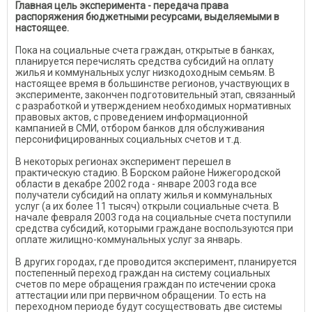
Главная цель эксперимента - передача права
распоряжения бюджетными ресурсами, выделяемыми в
настоящее.
Пока на социальные счета граждан, открытые в банках,
планируется перечислять средства субсидий на оплату
жилья и коммунальных услуг низкодоходным семьям. В
настоящее время в большинстве регионов, участвующих в
эксперименте, закончен подготовительный этап, связанный
с разработкой и утверждением необходимых нормативных
правовых актов, с проведением информационной
кампанией в СМИ, отбором банков для обслуживания
персонифицированных социальных счетов и т.д.
В некоторых регионах эксперимент перешел в
практическую стадию. В Борском районе Нижегородской
области в декабре 2002 года - январе 2003 года все
получатели субсидий на оплату жилья и коммунальных
услуг (а их более 11 тысяч) открыли социальные счета. В
начале февраля 2003 года на социальные счета поступили
средства субсидий, которыми граждане воспользуются при
оплате жилищно-коммунальных услуг за январь.
В других городах, где проводится эксперимент, планируется
постепенный переход граждан на систему социальных
счетов по мере обращения граждан по истечении срока
аттестации или при первичном обращении. То есть на
переходном периоде будут сосуществовать две системы