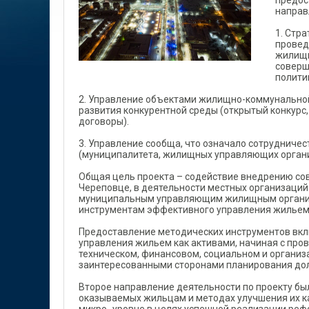
предос
направ
1. Стр
провед
жилищн
соверш
полити
2. Управление объектами жилищно-коммунально
развития конкурентной среды (открытый конкурс,
договоры).
3. Управление сообща, что означало сотрудничес
(муниципалитета, жилищных управляющих органи
Общая цель проекта – содействие внедрению с
Череповце, в деятельности местных организаци
муниципальным управляющим жилищным организа
инструментам эффективного управления жильем
Предоставление методических инструментов вкл
управления жильем как активами, начиная с про
техническом, финансовом, социальном и органи
заинтересованными сторонами планирования до
Второе направление деятельности по проекту бы
оказываемых жильцам и методах улучшения их ка