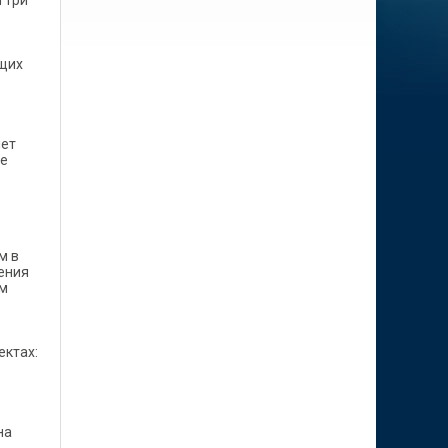
 три
ющих
чет
ие
м в
ения
им
ектах:
на