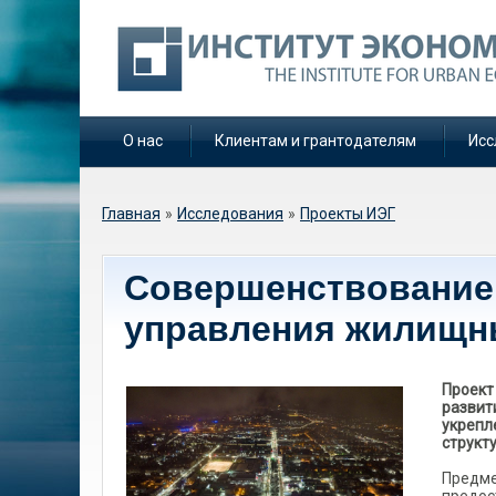
О нас
Клиентам и грантодателям
Исс
Вы здесь
Главная
»
Исследования
»
Проекты ИЭГ
Совершенствование
управления жилищн
Проект
развит
укрепл
структ
Предме