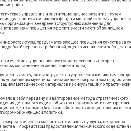
тавления жилищно-коммунальных услуг. В проекте были выделены
ления работ:
атегическое управление и институциональное развитие - путем
ения диагностики жилищного фонда и местной системы управля
ых организаций, внедрения структурных изменений для
енствования и повышения эффективности местной жилищной
ки.
й инфраструктуры, предусматривающее повышения качества за с
 подробный перечень требований, оценка исполнения работ, четк
тво и участие в управлении всех заинтересованных сторон
заций, собственников жилья, нанимателей).
овременных методов и инструментов управления жилищным фондо
й по управлению муниципальным жильем посредством предоставл
циям методических материалов и консультаций по практическ
.
ючало в себя передачу и адаптирование метода стратегического
ведения детального аудита объектов недвижимости в четырех асп
зационном, что должно было способствовать осуществлению всеми
лгосрочной жилищной политики.
ло сосредоточено на конкретных жилищных услугах, ежедневно
чества – посредством предоставления технического содействия 