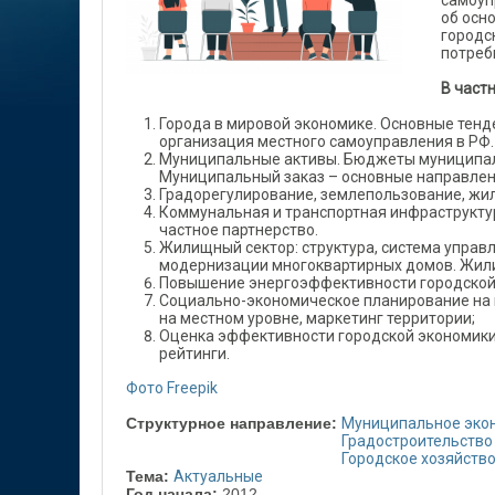
самоуп
об осн
городс
потреб
В част
Города в мировой экономике. Основные тенд
организация местного самоуправления в РФ.
Муниципальные активы. Бюджеты муниципал
Муниципальный заказ – основные направлен
Градорегулирование, землепользование, жил
Коммунальная и транспортная инфраструктур
частное партнерство.
Жилищный сектор: структура, система управ
модернизации многоквартирных домов. Жил
Повышение энергоэффективности городской 
Социально-экономическое планирование на м
на местном уровне, маркетинг территории;
Оценка эффективности городской экономики 
рейтинги.
Фото Freepik
Структурное направление:
Муниципальное эко
Градостроительство
Городское хозяйств
Тема:
Актуальные
Год начала:
2012