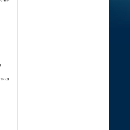
лений
-
и
итика