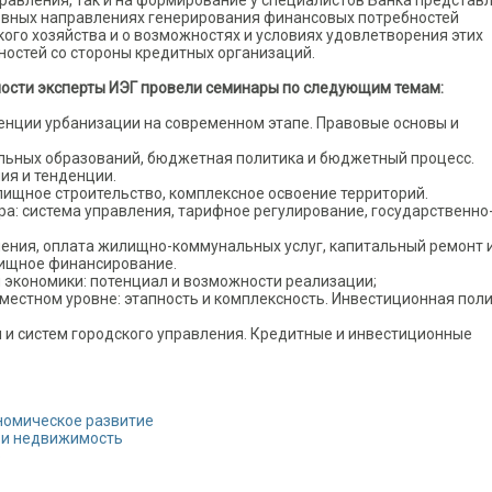
равления, так и на формирование у специалистов Банка представ
овных направлениях генерирования финансовых потребностей
кого хозяйства и о возможностях и условиях удовлетворения этих
ностей со стороны кредитных организаций.
ности эксперты ИЭГ провели семинары по следующим темам:
енции урбанизации на современном этапе. Правовые основы и
ьных образований, бюджетная политика и бюджетный процесс.
ия и тенденции.
ищное строительство, комплексное освоение территорий.
а: система управления, тарифное регулирование, государственно
ления, оплата жилищно-коммунальных услуг, капитальный ремонт 
ищное финансирование.
экономики: потенциал и возможности реализации;
естном уровне: этапность и комплексность. Инвестиционная пол
и систем городского управления. Кредитные и инвестиционные
номическое развитие
 и недвижимость
о