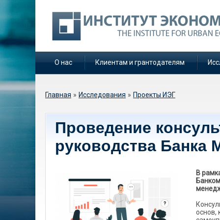
О нас
Клиентам и грантодателям
Исс
Вы здесь
Главная
»
Исследования
»
Проекты ИЭГ
Проведение консуль
руководства Банка 
В рамк
Банком
менедж
Консул
основ,