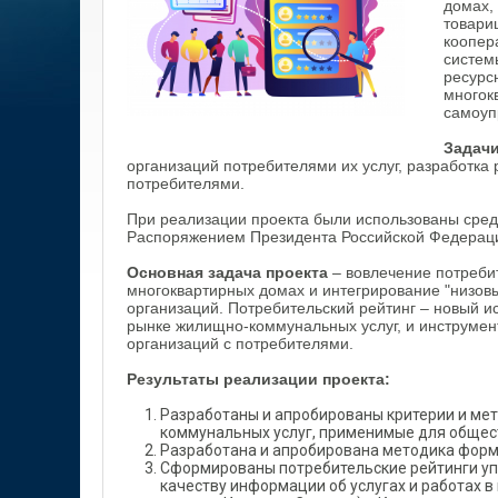
домах,
товари
коопер
систем
ресурс
многок
самоуп
Задачи
организаций потребителями их услуг, разработк
потребителями.
При реализации проекта были использованы средс
Распоряжением Президента Российской Федерации
Основная задача проекта
– вовлечение потреби
многоквартирных домах и интегрирование "низов
организаций. Потребительский рейтинг – новый 
рынке жилищно-коммунальных услуг, и инструмен
организаций с потребителями.
Результаты реализации проекта:
Разработаны и апробированы критерии и ме
коммунальных услуг, применимые для общес
Разработана и апробирована методика форм
Сформированы потребительские рейтинги уп
качеству информации об услугах и работах 