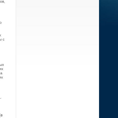
ов,
о
х
ы с
ных
их
на
их
-
(в