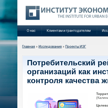
О нас
Клиентам и грантодателям
Исс
Вы здесь
Главная
»
Исследования
»
Проекты ИЭГ
Потребительский р
организаций как ин
контроля качества 
Терри
(Калин
Целева