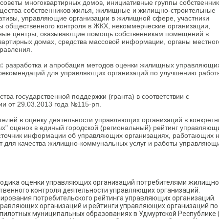
 советы многоквартирных домов, инициативные группы собственник
щества собственников жилья, жилищные и жилищно-строительные
ативы, управляющие организации в жилищной сфере, участники
ы общественного контроля в ЖКХ, некоммерческие организации,
ные центры, оказывающие помощь собственникам помещений в
вартирных домах, средства массовой информации, органы местног
равления.
:
разработка и апробация методов оценки жилищных управляющи
а рекомендаций для управляющих организаций по улучшению работ
тва государственной поддержки (гранта) в соответствии с
 от 29.03.2013 года №115-рп.
телей в оценку деятельности управляющих организаций в конкрет
ых" оценок в единый городской (региональный) рейтинг управляющ
источник информации об управляющих организациях, работающих 
т для качества жилищно-коммунальных услуг и работы управляющ
тодика оценки управляющих организаций потребителями жилищно
твенного контроля деятельности управляющих организаций.
ирования потребительского рейтинга управляющих организаций.
равляющих организаций и рейтинги управляющих организаций по
в пилотных муниципальных образованиях в Удмуртской Республике 