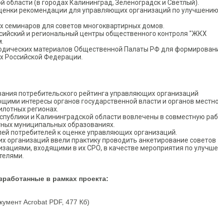
й области (в городах Калининград, Зеленоградск и Светлый).
оценки рекомендации для управляющих организаций по улучшени
 семинаров для советов многоквартирных домов.
сийский и региональный центры общественного контроля "ЖКХ
.
тодических материалов Общественной Палаты РФ для формирован
х Российской Федерации.
ания потребительского рейтинга управляющих организаций
щими интересы органов государственной власти и органов местн
илотных регионах.
спублики и Калининградской области вовлечены в совместную раб
тных муниципальных образованиях.
лей потребителей к оценке управляющих организаций.
 организаций ввели практику проводить анкетирование советов
изациями, входящими в их СРО, в качестве мероприятия по улучш
телями.
работанные в рамках проекта:
кумент Acrobat PDF, 477 Кб)