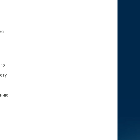
ю
ия
ого
оту
ению