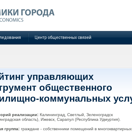
ледования
Центр общественных связей
ейтинг управляющих
струмент общественного
жилищно-коммунальных усл
торий реализации:
Калининград, Светлый, Зеленоградск
инградская область), Ижевск, Сарапул (Республика Удмуртия).
я группа:
граждане - собственники помещений в многоквартирных