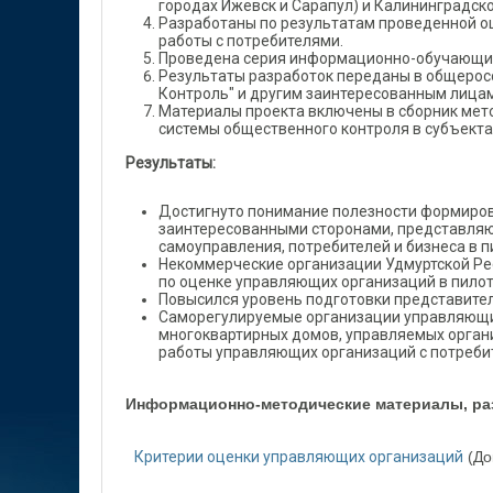
городах Ижевск и Сарапул) и Калининградско
Разработаны по результатам проведенной 
работы с потребителями.
Проведена серия информационно-обучающих
Результаты разработок переданы в общерос
Контроль" и другим заинтересованным лицам
Материалы проекта включены в сборник ме
системы общественного контроля в субъекта
Результаты:
Достигнуто понимание полезности формиров
заинтересованными сторонами, представляю
самоуправления, потребителей и бизнеса в п
Некоммерческие организации Удмуртской Ре
по оценке управляющих организаций в пило
Повысился уровень подготовки представите
Саморегулируемые организации управляющих
многоквартирных домов, управляемых орган
работы управляющих организаций с потреби
Информационно-методические материалы, раз
Критерии оценки управляющих организаций
(До