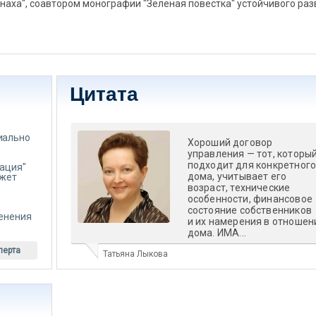
наха", соавтором монографии "Зелёная повестка" устойчивого раз
о
Цитата
иально
Хороший договор
управления — тот, которы
подходит для конкретног
зация"
дома, учитывает его
ожет
возраст, технические
особенности, финансовое
состояние собственников
менения
и их намерения в отношен
дома. ИМА...
перта
Татьяна Лыкова