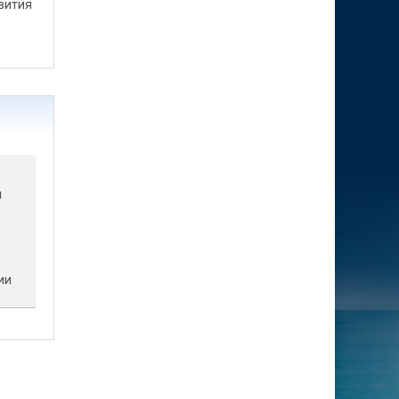
вития
й
о
ии