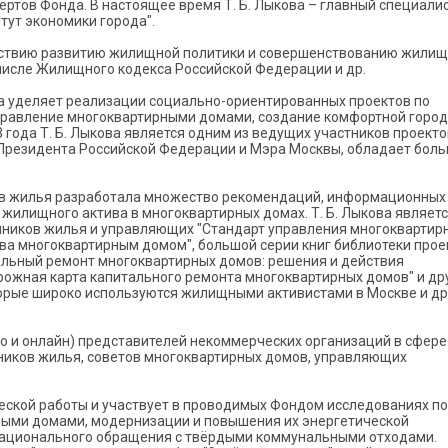
пертов Фонда. В настоящее время Т. Б. Лыкова – главный специали
тут экономики города".
ействию развитию жилищной политики и совершенствованию жилищ
числе Жилищного кодекса Российской Федерации и др.
ва уделяет реализации социально-ориентированных проектов по
правление многоквартирными домами, создание комфортной город
 года Т. Б. Лыкова является одним из ведущих участников проекто
 Президента Российской Федерации и Мэра Москвы, обладает бол
ов жилья разработала множество рекомендаций, информационных
жилищного актива в многоквартирных домах. Т. Б. Лыкова являет
енников жилья и управляющих "Стандарт управления многокварти
ва многоквартирным домом", большой серии книг библиотеки прое
альный ремонт многоквартирных домов: решения и действия
рожная карта капитального ремонта многоквартирных домов" и др
торые широко используются жилищными активистами в Москве и др
чно и онлайн) представителей некоммерческих организаций в сфере
иков жилья, советов многоквартирных домов, управляющих
еской работы и участвует в проводимых Фондом исследованиях по
ыми домами, модернизации и повышения их энергетической
 рационального обращения с твёрдыми коммунальными отходами.