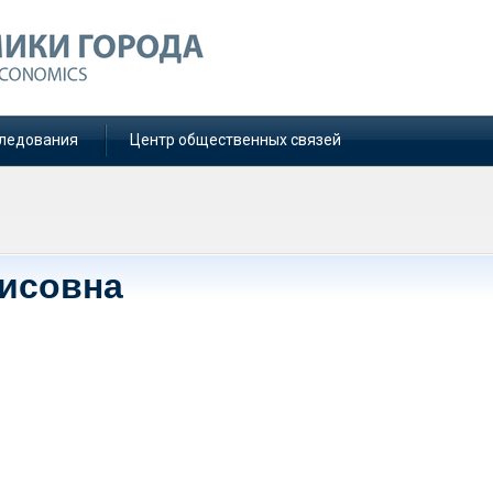
ледования
Центр общественных связей
исовна