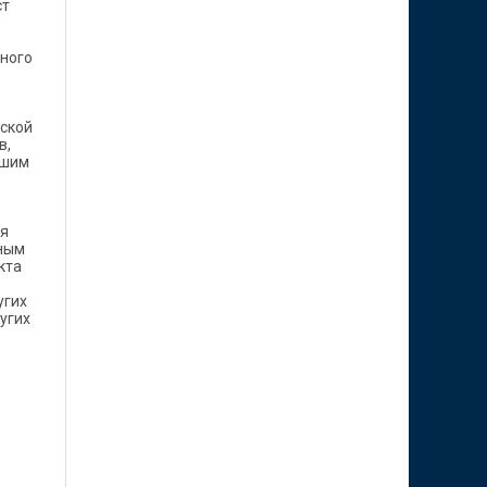
ст
ного
ской
в,
ьшим
ся
рным
кта
угих
угих