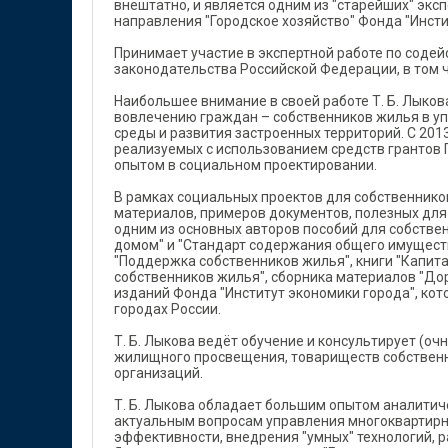
внештатно, и является одним из "старейших" экс
направления "Городское хозяйство" Фонда "Инсти
Принимает участие в экспертной работе по сод
законодательства Российской Федерации, в том 
Наибольшее внимание в своей работе Т. Б. Лыко
вовлечению граждан – собственников жилья в у
среды и развития застроенных территорий. С 2013
реализуемых с использованием средств грантов
опытом в социальном проектировании.
В рамках социальных проектов для собственник
материалов, примеров документов, полезных для 
одним из основных авторов пособий для собств
домом" и "Стандарт содержания общего имущест
"Поддержка собственников жилья", книги "Капит
собственников жилья", сборника материалов "До
изданий Фонда "Институт экономики города", ко
городах России.
Т. Б. Лыкова ведёт обучение и консультирует (о
жилищного просвещения, товариществ собственн
организаций.
Т. Б. Лыкова обладает большим опытом аналитич
актуальным вопросам управления многоквартирн
эффективности, внедрения "умных" технологий,