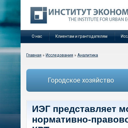
О нас
Клиентам и грантодателям
Исс
Вы здесь
Главная
»
Исследования
»
Аналитика
Городское хозяйство
ИЭГ представляет м
нормативно-правово