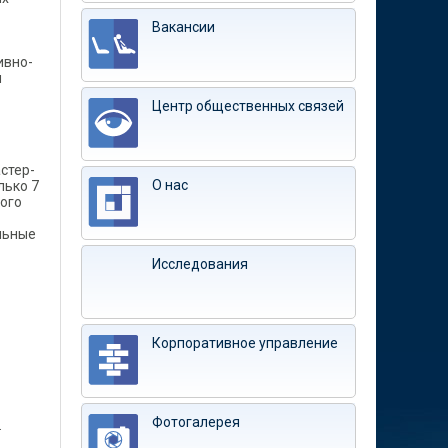
Вакансии
ивно-
и
Центр общественных связей
стер-
О нас
лько 7
ого
льные
Исследования
Корпоративное управление
Фотогалерея
.