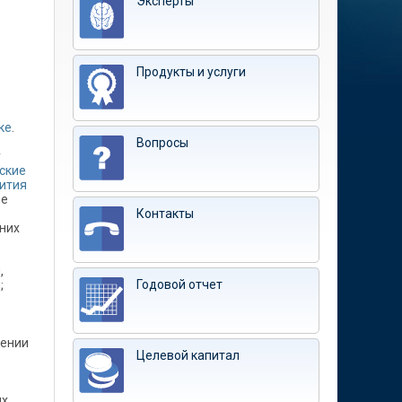
Эксперты
Продукты и услуги
ке
.
Вопросы
у
ские
вития
ле
Контакты
них
,
Годовой отчет
;
шении
Целевой капитал
ых