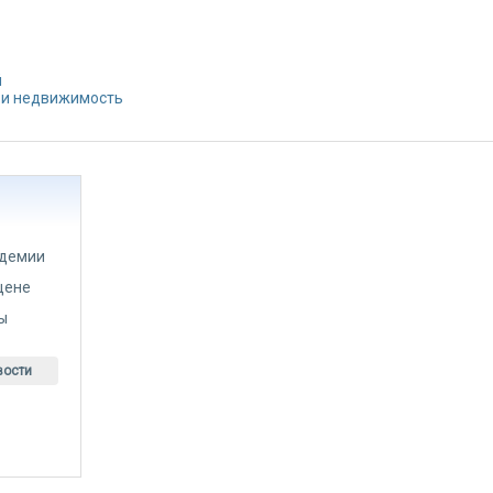
й
 и недвижимость
идемии
цене
ты
вости