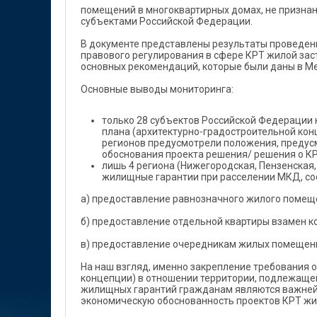
помещений в многоквартирных домах, не призна
субъектами Российской Федерации.
В документе представлены результаты проведенн
правового регулирования в сфере КРТ жилой зас
основных рекомендаций, которые были даны в М
Основные выводы мониторинга:
только 28 субъектов Российской Федерации 
плана (архитектурно-градостроительной конц
регионов предусмотрели положения, преду
обоснования проекта решения/ решения о КР
лишь 4 региона (Нижегородская, Пензенская
жилищные гарантии при расселении МКД, соо
а) предоставление равнозначного жилого помещ
б) предоставление отдельной квартиры взамен к
в) предоставление очередникам жилых помещени
На наш взгляд, именно закрепление требования 
концепции) в отношении территории, подлежаще
жилищных гарантий гражданам являются важней
экономическую обоснованность проектов КРТ жил