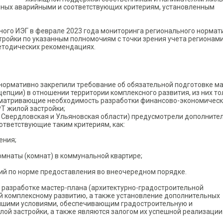
нных аварийными и соответствующих критериям, установленным
ого ИЭГ в феврале 2023 года мониторинга регионального нормат
тройки по указанным полномочиям с точки зрения учета регионам
етодических рекомендациях.
нормативно закрепили требование об обязательной подготовке ма
епции) в отношении территории комплексного развития, из них то
сматривающие необходимость разработки финансово-экономическ
Т жилой застройки;
, Свердловская и Ульяновская области) предусмотрели дополните
тветствующие таким критериям, как:
ения;
омнаты (комнат) в коммунальной квартире;
й по норме предоставления во внеочередном порядке.
о разработке мастер-плана (архитектурно-градостроительной
й комплексному развитию, а также установление дополнительных
шими условиями, обеспечивающим градостроительную и
ой застройки, а также являются залогом их успешной реализации