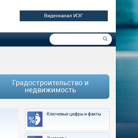
Форма поиска
Поиск
Градостроительство и
недвижимость
Ключевые цифры и факты