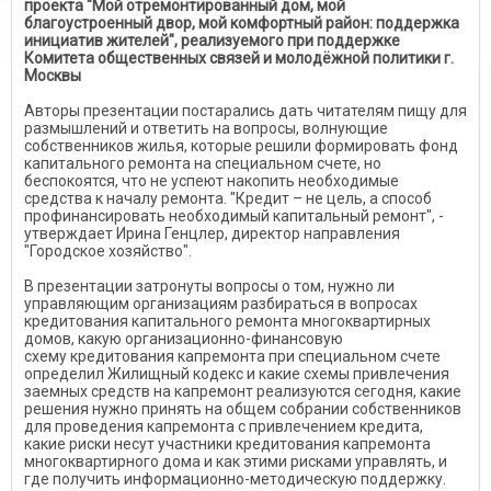
проекта "Мой отремонтированный дом, мой
благоустроенный двор, мой комфортный район: поддержка
инициатив жителей", реализуемого при поддержке
Комитета общественных связей и молодёжной политики г.
Москвы
Авторы презентации постарались дать читателям пищу для
размышлений и ответить на вопросы, волнующие
собственников жилья, которые решили формировать фонд
капитального ремонта на специальном счете, но
беспокоятся, что не успеют накопить необходимые
средства к началу ремонта. "Кредит – не цель, а способ
профинансировать необходимый капитальный ремонт", -
утверждает Ирина Генцлер, директор направления
"Городское хозяйство".
В презентации затронуты вопросы о том, нужно ли
управляющим организациям разбираться в вопросах
кредитования капитального ремонта многоквартирных
домов, какую организационно-финансовую
схему кредитования капремонта при специальном счете
определил Жилищный кодекс и какие схемы привлечения
заемных средств на капремонт реализуются сегодня, какие
решения нужно принять на общем собрании собственников
для проведения капремонта с привлечением кредита,
какие риски несут участники кредитования капремонта
многоквартирного дома и как этими рисками управлять, и
где получить информационно-методическую поддержку.