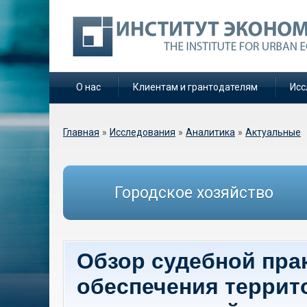
О нас
Клиентам и грантодателям
Исс
Вы здесь
Главная
»
Исследования
»
Аналитика
»
Актуальные
Городское хозяйство
Обзор судебной пра
обеспечения террит