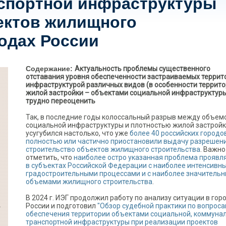
спортной инфраструктуры
ектов жилищного
родах России
Содержание:
Актуальность проблемы существенного
отставания уровня обеспеченности застраиваемых террит
инфраструктурой различных видов (в особенности террит
жилой застройки – объектами социальной инфраструктур
трудно переоценить
Так, в последние годы колоссальный разрыв между объем
социальной инфраструктуры и плотностью жилой застрой
усугубился настолько, что уже
более 40 российских городо
полностью или частично приостановили выдачу разрешен
строительство объектов жилищного строительства
. Важно
отметить, что
наиболее остро указанная проблема проявл
в субъектах Российской Федерации с наиболее интенсивн
градостроительными процессами и с наиболее значитель
объемами жилищного строительства
.
В 2024 г. ИЭГ продолжил работу по анализу ситуации в гор
России и подготовил
"Обзор судебной практики по вопрос
обеспечения территории объектами социальной, коммунал
транспортной инфраструктуры при реализации проектов