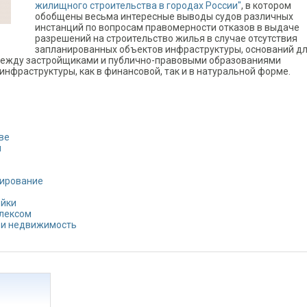
жилищного строительства в городах России"
, в котором
обобщены весьма интересные выводы судов различных
инстанций по вопросам правомерности отказов в выдаче
разрешений на строительство жилья в случае отсутствия
запланированных объектов инфраструктуры, оснований д
я между застройщиками и публично-правовыми образованиями
инфраструктуры, как в финансовой, так и в натуральной форме.
ве
й
тирование
ойки
лексом
 и недвижимость