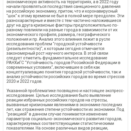
экономическую активность на территориях, а в 2022 году
начали проявляться последствия санкционного давления
на российскую экономику, притом, что и коронавирусный
"шок" к этому времени не был в полной мере преодолен. Эти
разнохарактерные и вместе с тем частично наложившиеся
друг на друга кризисные факторы предположительно по-
разному повлияли на разные города в зависимости от их
экономического профиля, размера, географического
положения и пр. Анализ этого влияния лежит в русле
исследования проблем "городской устойчивости
(резильентности)", к которым сегодня отмечается
закономерный рост научного интереса. В этой связи
следует отметить фундаментальное исследование
РАНХиГС "Устойчивость городов Российской Федерации в
современных условиях", включившее в себя как
концептуализацию понятия городской устойчивости, так и
анализ устойчивости российских городов во время стрессов
2020 и 2022 годов.
Указанной проблематике посвящено и настоящее экспресс-
исследование. Целью исследования было выявление
реакции избранных российских городов на стрессы,
вызванные кризисными явлениями в экономике последних
лет, как отражения степени устойчивости их экономики. Под
"реакцией" в данном случае понимается изменение
параметров социально-экономического развития городов,
характеризуемых соответствующими статистическими
показателями. На основе различных видов реакции,