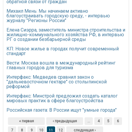
обратной связи от граждан
Михаил Мень: Мы начинаем активно
благоустраивать городскую среду, - интервью
журналу "Регионы России"
Елена Сиэрра, заместитель министра строительства и
жилищно-коммунального хозяйства РФ, в интервью
РГ о создании безбарьерной среды
КП: Новое жилье в городах получит современный
стандарт
Вести: Москва вошла в международный рейтинг
главных городов для туризма
Интерфакс: Медведев сравнил закон о
"дальневосточном гектаре" со столыпинской
реформой
Интерфакс: Минстрой предложил создать каталог
мировых практик в сфере благоустройства
Российская газета: В России ищут "умные города"
Страницы
« первая
‹ предыдущая
…
4
5
6
7
8
9
10
11
12
следующая ›