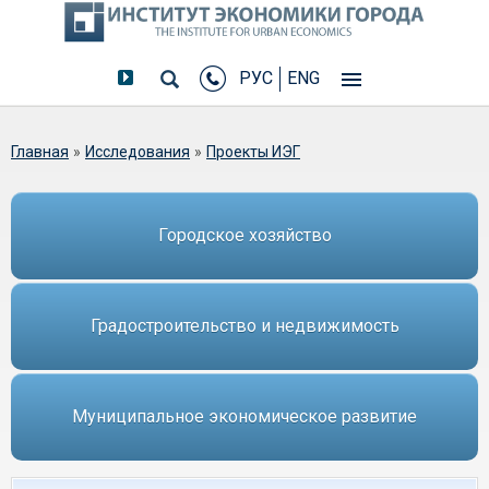
РУС
ENG
Вы здесь
Главная
»
Исследования
»
Проекты ИЭГ
Городское хозяйство
Градостроительство и недвижимость
Муниципальное экономическое развитие