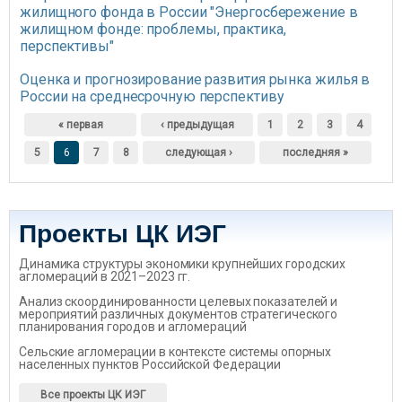
жилищного фонда в России "Энергосбережение в
жилищном фонде: проблемы, практика,
перспективы"
Оценка и прогнозирование развития рынка жилья в
России на среднесрочную перспективу
Страницы
« первая
‹ предыдущая
1
2
3
4
5
6
7
8
следующая ›
последняя »
Проекты ЦК ИЭГ
Динамика структуры экономики крупнейших городских
агломераций в 2021–2023 гг.
Анализ скоординированности целевых показателей и
мероприятий различных документов стратегического
планирования городов и агломераций
Сельские агломерации в контексте системы опорных
населенных пунктов Российской Федерации
Все проекты ЦК ИЭГ