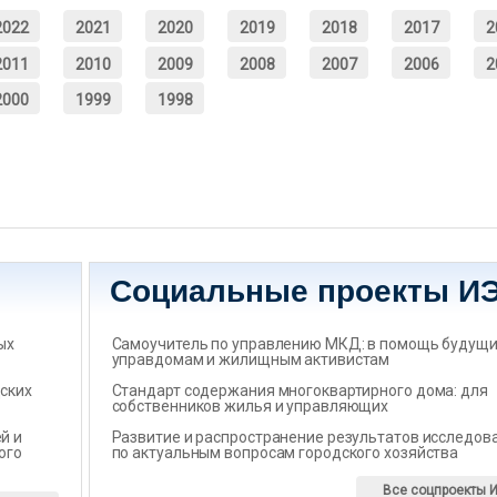
2022
2021
2020
2019
2018
2017
2
2011
2010
2009
2008
2007
2006
2
2000
1999
1998
Социальные проекты И
ых
Самоучитель по управлению МКД: в помощь будущ
управдомам и жилищным активистам
ских
Стандарт содержания многоквартирного дома: для
собственников жилья и управляющих
̆ и
Развитие и распространение результатов исследов
ого
по актуальным вопросам городского хозяйства
Все соцпроекты 