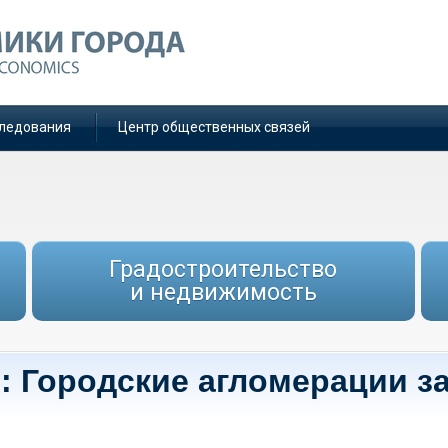
ледования
Центр общественных связей
Градостроительство
и недвижимость
: Городские агломерации з