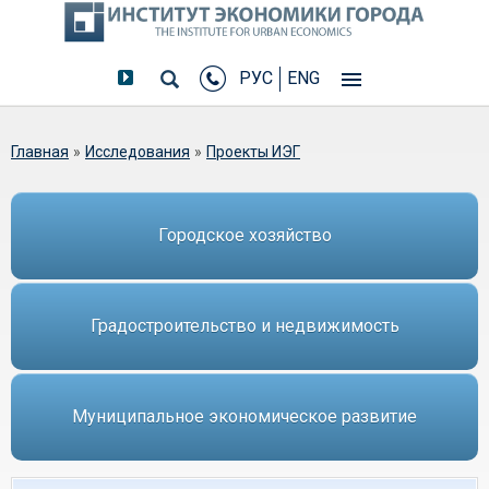
РУС
ENG
Вы здесь
Главная
»
Исследования
»
Проекты ИЭГ
Городское хозяйство
Градостроительство и недвижимость
Муниципальное экономическое развитие