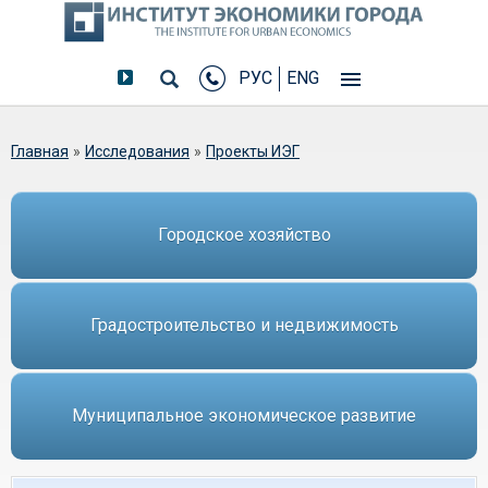
РУС
ENG
Вы здесь
Главная
»
Исследования
»
Проекты ИЭГ
Городское хозяйство
Градостроительство и недвижимость
Муниципальное экономическое развитие