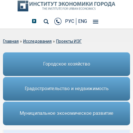
РУС
ENG
Вы здесь
Главная
»
Исследования
»
Проекты ИЭГ
Городское хозяйство
Градостроительство и недвижимость
Муниципальное экономическое развитие