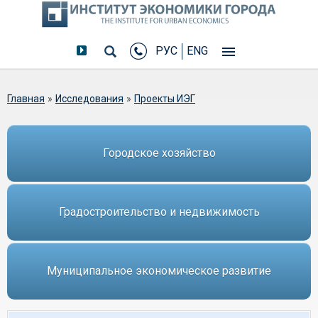
РУС
ENG
Вы здесь
Главная
»
Исследования
»
Проекты ИЭГ
Городское хозяйство
Градостроительство и недвижимость
Муниципальное экономическое развитие