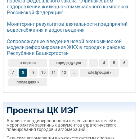
проекта федерального закона "О финансовом
оздоровлении жилищно-коммунального комплекса
Российской Федерации"
Мониторинг результатов деятельности предприятий
водоснабжения и водоотведения
Сопровождение введения новой экономической
модели реформирования ЖКХ в городах и районах
Республики Башкортостан
Страницы
« первая
‹ предыдущая
…
4
5
6
7
8
9
10
11
12
…
следующая ›
последняя »
Проекты ЦК ИЭГ
Анализ скоординированности целевых показателей и
мероприятий различных документов стратегического
планирования городов и агломераций
Сельские агломерации в контексте системы опорных