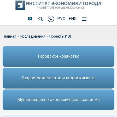
РУС
ENG
Вы здесь
Главная
»
Исследования
»
Проекты ИЭГ
Городское хозяйство
Градостроительство и недвижимость
Муниципальное экономическое развитие