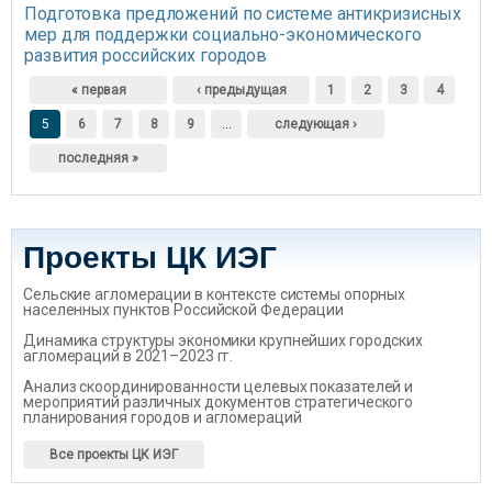
Подготовка предложений по системе антикризисных
мер для поддержки социально-экономического
развития российских городов
Страницы
« первая
‹ предыдущая
1
2
3
4
5
6
7
8
9
…
следующая ›
последняя »
Проекты ЦК ИЭГ
Сельские агломерации в контексте системы опорных
населенных пунктов Российской Федерации
Динамика структуры экономики крупнейших городских
агломераций в 2021–2023 гг.
Анализ скоординированности целевых показателей и
мероприятий различных документов стратегического
планирования городов и агломераций
Все проекты ЦК ИЭГ