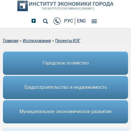
РУС
ENG
Вы здесь
Главная
»
Исследования
»
Проекты ИЭГ
Городское хозяйство
Градостроительство и недвижимость
Муниципальное экономическое развитие