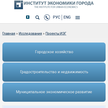
РУС
ENG
Вы здесь
Главная
»
Исследования
»
Проекты ИЭГ
Городское хозяйство
Градостроительство и недвижимость
Муниципальное экономическое развитие