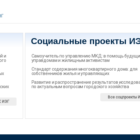
ЭГ
Социальные проекты И
̆ и
Самоучитель по управлению МКД: в помощь будущ
ого
управдомам и жилищным активистам
Стандарт содержания многоквартирного дома: для
ых
собственников жилья и управляющих
Развитие и распространение результатов исследов
ских
по актуальным вопросам городского хозяйства
Все соцпроекты 
К ИЭГ