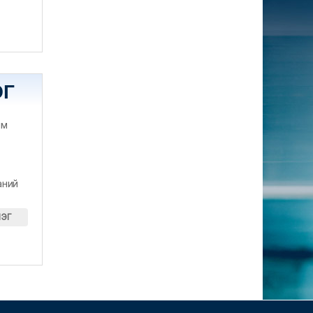
ЭГ
им
аний
ИЭГ