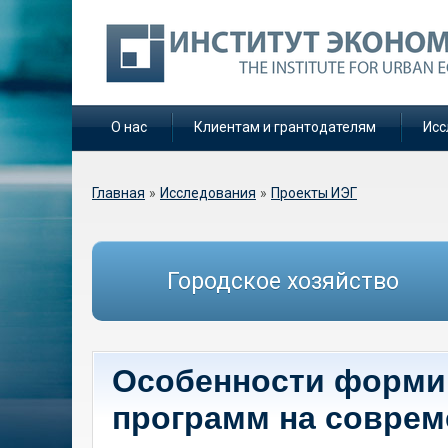
О нас
Клиентам и грантодателям
Исс
Вы здесь
Главная
»
Исследования
»
Проекты ИЭГ
Городское хозяйство
Особенности форми
программ на соврем