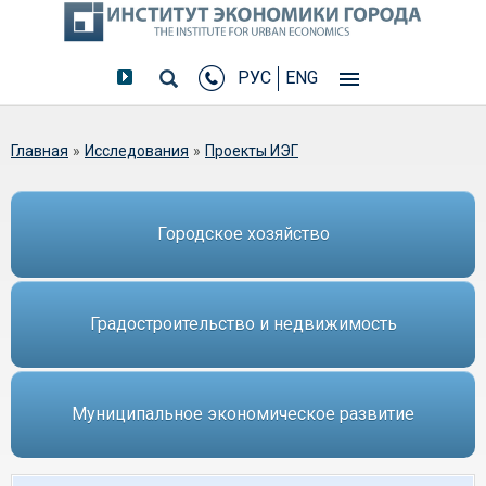
РУС
ENG
Вы здесь
Главная
»
Исследования
»
Проекты ИЭГ
Городское хозяйство
Градостроительство и недвижимость
Муниципальное экономическое развитие