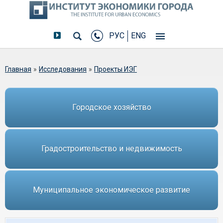
РУС
ENG
Вы здесь
Главная
»
Исследования
»
Проекты ИЭГ
Городское хозяйство
Градостроительство и недвижимость
Муниципальное экономическое развитие