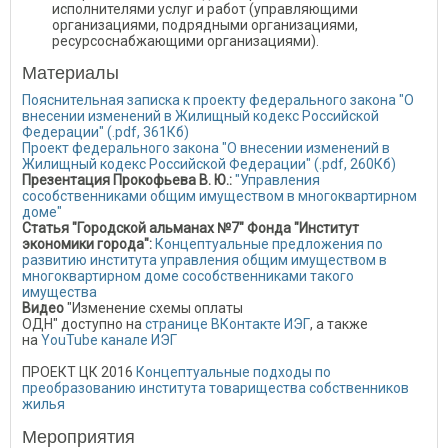
исполнителями услуг и работ (управляющими
организациями, подрядными организациями,
ресурсоснабжающими организациями).
Материалы
Пояснительная записка к проекту федерального закона "О
внесении изменений в Жилищный кодекс Российской
Федерации" (.pdf, 361Кб)
Проект федерального закона "О внесении изменений в
Жилищный кодекс Российской Федерации" (.pdf, 260Кб)
Презентация Прокофьева В. Ю.:
"Управления
сособственниками общим имуществом в многоквартирном
доме"
Статья "Городской альманах №7" Фонда "Институт
экономики города":
Концептуальные предложения по
развитию института управления общим имуществом в
многоквартирном доме сособственниками такого
имущества
Видео
"Изменение схемы оплаты
ОДН" доступно на
странице ВКонтакте ИЭГ
, а также
на
YouTube канале ИЭГ
ПРОЕКТ ЦК 2016
Концептуальные подходы по
преобразованию института товарищества собственников
жилья
Мероприятия