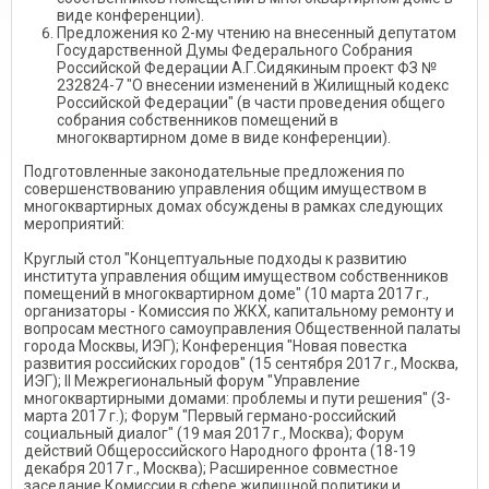
виде конференции).
Предложения ко 2-му чтению на внесенный депутатом
Государственной Думы Федерального Собрания
Российской Федерации А.Г.Сидякиным проект ФЗ №
232824-7 "О внесении изменений в Жилищный кодекс
Российской Федерации" (в части проведения общего
собрания собственников помещений в
многоквартирном доме в виде конференции).
Подготовленные законодательные предложения по
совершенствованию управления общим имуществом в
многоквартирных домах обсуждены в рамках следующих
мероприятий:
Круглый стол "Концептуальные подходы к развитию
института управления общим имуществом собственников
помещений в многоквартирном доме" (10 марта 2017 г.,
организаторы - Комиссия по ЖКХ, капитальному ремонту и
вопросам местного самоуправления Общественной палаты
города Москвы, ИЭГ); Конференция "Новая повестка
развития российских городов" (15 сентября 2017 г., Москва,
ИЭГ); II Межрегиональный форум "Управление
многоквартирными домами: проблемы и пути решения" (3-
марта 2017 г.); Форум "Первый германо-российский
социальный диалог" (19 мая 2017 г., Москва); Форум
действий Общероссийского Народного фронта (18-19
декабря 2017 г., Москва); Расширенное совместное
заседание Комиссии в сфере жилищной политики и