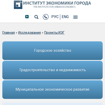
РУС
ENG
Вы здесь
Главная
»
Исследования
»
Проекты ИЭГ
Городское хозяйство
Градостроительство и недвижимость
Муниципальное экономическое развитие