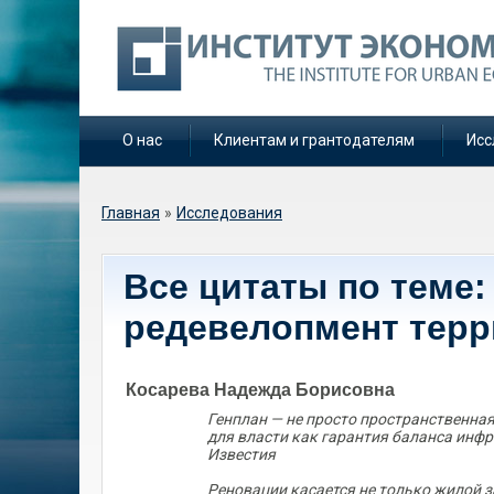
О нас
Клиентам и грантодателям
Исс
Вы здесь
Главная
»
Исследования
Все цитаты по теме:
редевелопмент тер
Косарева Надежда Борисовна
Генплан — не просто пространственная
для власти как гарантия баланса инф
Известия
Реновации касается не только жилой з