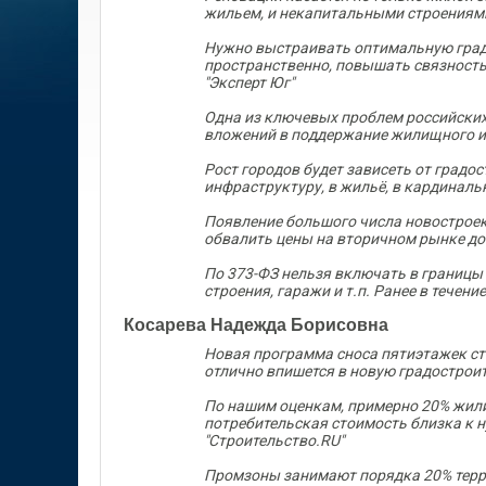
жильем, и некапитальными строениям
Нужно выстраивать оптимальную градо
пространственно, повышать связность 
"Эксперт Юг"
Одна из ключевых проблем российских
вложений в поддержание жилищного и 
Рост городов будет зависеть от градо
инфраструктуру, в жильё, в кардиналь
Появление большого числа новостроек
обвалить цены на вторичном рынке до
По 373-ФЗ нельзя включать в границы
строения, гаражи и т.п. Ранее в течен
Косарева Надежда Борисовна
Новая программа сноса пятиэтажек ст
отлично впишется в новую градострои
По нашим оценкам, примерно 20% жили
потребительская стоимость близка к н
"Строительство.RU"
Промзоны занимают порядка 20% терр