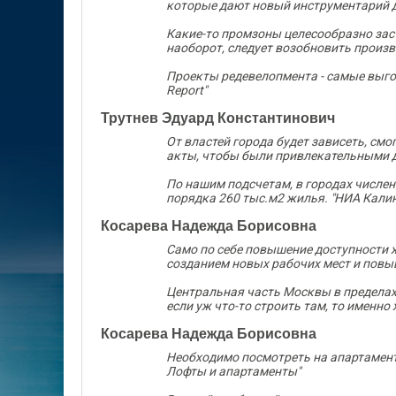
которые дают новый инструментарий д
Какие-то промзоны целесообразно заст
наоборот, следует возобновить произв
Проекты редевелопмента - самые выгод
Report"
Трутнев Эдуард Константинович
От властей города будет зависеть, см
акты, чтобы были привлекательными д
По нашим подсчетам, в городах числен
порядка 260 тыс.м2 жилья. "НИА Кали
Косарева Надежда Борисовна
Само по себе повышение доступности 
созданием новых рабочих мест и повы
Центральная часть Москвы в пределах 
если уж что-то строить там, то именно
Косарева Надежда Борисовна
Необходимо посмотреть на апартамент
Лофты и апартаменты"