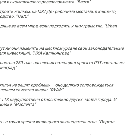
ля их комплексного редевелопмента. "Вести"
роить жильем, на МКАДе - рабочими местами, в каких-то,
одство. "ТАСС"
ные во всем мире, если подходить к ним грамотно. "Urban
огут ли они изменить на местном уровне свои законодательные
ля инвестиций. "НИА Калининград"
ностью 250 тыс. населения потенциал проекта РЗТ составляет
нинград"
жилья не решит проблему — оно должно сопровождаться
шением качества жизни. "RWAY"
ТТК недоуплотнена относительно других частей города. И
 жилье. "Мослента"
ы с точки зрения жилищного законодательства. "Портал