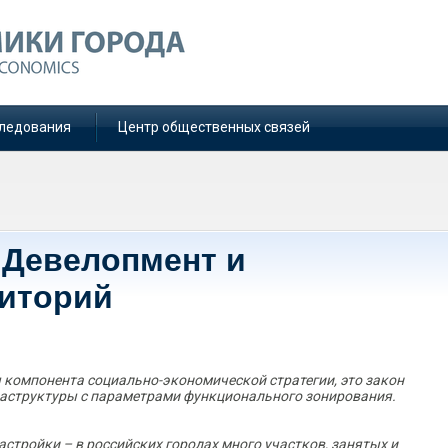
ледования
Центр общественных связей
 Девелопмент и
риторий
 компонента социально-экономической стратегии, это закон
раструктуры с параметрами функционального зонирования.
астройки – в российских городах много участков, занятых и