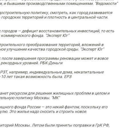
и, и бывшими производственными помещениями. "Ведомости"
строительную политику, смотреть, как город развивается
городских территорий и плотность в центральной части.
 городов — дефицит восстановительных инвестиций, то есть
коммерческого фонда. "Эксперт Юг"
строительного преобразования территорий, вложений в
ное улучшение качества городской среды. "Эксперт Юг"
 после завершения программы реновации может и вовсе
 рекордных уровней. РБК-Деньги
 РЗТ, например, индивидуальные дома, некапитальные
ие 10 лет такая возможность была. ЕРЗ
анет ресурсом для решения жилищных проблем в целом и
тельную политику Москвы. "МК"
щного фонда России — это некий фантом, поскольку его
улю. Это жилье надо сносить и строить новое.
иторий Москвы. Летом были приняты поправки в ГрК РФ,