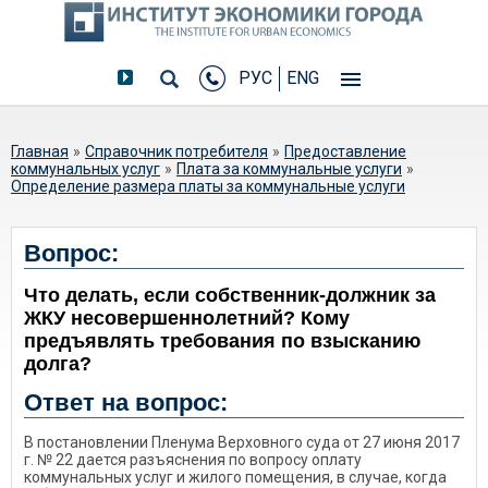
РУС
ENG
Вы здесь
Главная
»
Справочник потребителя
»
Предоставление
коммунальных услуг
»
Плата за коммунальные услуги
»
Определение размера платы за коммунальные услуги
Что делать, если собственник-
Вопрос:
должник за ЖКУ
Что делать, если собственник-должник за
несовершеннолетний? Кому
ЖКУ несовершеннолетний? Кому
предъявлять требования по
предъявлять требования по взысканию
взысканию долга?
долга?
Ответ на вопрос:
В постановлении Пленума Верховного суда от 27 июня 2017
г. № 22 дается разъяснения по вопросу оплату
коммунальных услуг и жилого помещения, в случае, когда