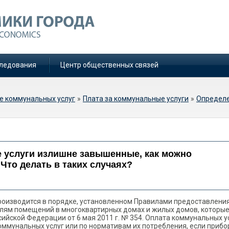
ледования
Центр общественных связей
е коммунальных услуг
»
Плата за коммунальные услуги
»
Определе
а коммунальные услуги
 как можно опротестовать
е услуги излишне завышенные, как можно
Что делать в таких случаях?
роизводится в порядке, установленном Правилами предоставлени
елям помещений в многоквартирных домах и жилых домов, которы
йской Федерации от 6 мая 2011 г. № 354. Оплата коммунальных у
оммунальных услуг или по нормативам их потребления, если приб