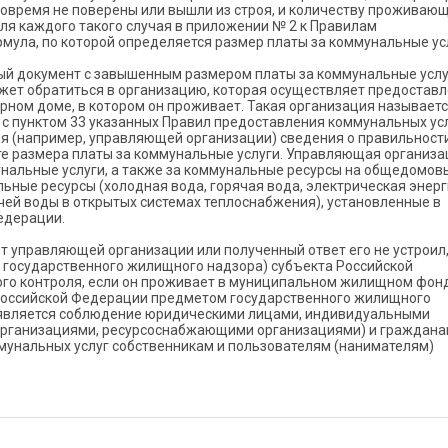
вовремя не поверены или вышли из строя, и количеству проживающ
я каждого такого случая в приложении № 2 к Правилам
мула, по которой определяется размер платы за коммунальные ус
ный документ с завышенным размером платы за коммунальные услу
ожет обратиться в организацию, которая осуществляет предостав
рном доме, в котором он проживает. Такая организация называет
и с пунктом 33 указанных Правил предоставления коммунальных ус
ля (например, управляющей организации) сведения о правильност
те размера платы за коммунальные услуги. Управляющая организа
унальные услуги, а также за коммунальные ресурсы на общедомов
ьные ресурсы (холодная вода, горячая вода, электрическая энерг
рячей воды в открытых системах теплоснабжения), установленные в
едерации.
от управляющей организации или полученный ответ его не устроил,
 государственного жилищного надзора) субъекта Российской
го контроля, если он проживает в муниципальном жилищном фонд
 Российской Федерации предметом государственного жилищного
 является соблюдение юридическими лицами, индивидуальными
рганизациями, ресурсоснабжающими организациями) и граждан
мунальных услуг собственникам и пользователям (нанимателям)