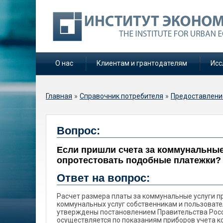
О нас
Клиентам и грантодателям
Исс
Вы здесь
Главная
»
Справочник потребителя
»
Предоставлени
Если пришли счета з
Вопрос:
излишне завышенные,
Если пришли счета за коммунальны
подобные платежки?
опротестовать подобные платежки? 
Ответ на вопрос:
Расчет размера платы за коммунальные услуги п
коммунальных услуг собственникам и пользоват
утверждены постановлением Правительства Росси
осуществляется по показаниям приборов учета к