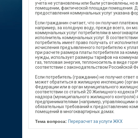
учета не установлены или были установлены, но 
помещении, фактической площади помещения. Дл
предоставления коммунальных услуг указана фор
Если гражданин считает, что он получил платёж
например, за холодную воду, прежде всего, он м
коммунальных услуг потребителям в многокварти
исполнитель коммунальных услуг. В соответстви
потребитель имеет право получать от исполните
исчисления предъявленного потребителю к упла
при расчете размера платы потребителя за комм
нужды, использует размеры тарифов на коммунал
газ, тепловая энергия, теплоноситель в виде го
соответствии с законодательством Российской Ф
Если потребитель (гражданин) не получил ответ 
может обратиться в жилищную инспекцию (орган
Федерации или в орган муниципального жилищно
соответствии со статьей 20 Жилищного кодекса
надзора (муниципального жилищного контроля)
предпринимателями (например, управляющими о
обязательных требований к предоставлению ком
помещений в многоквартирных домах.
Тема вопроса:
Перерасчет за услуги ЖКХ