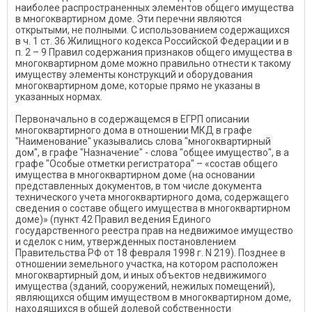
наиболее распространенных элементов общего имущества
в многоквартирном доме. Эти перечни являются
открытыми, не полными. С использованием содержащихся
в ч. 1 ст. 36 Жилищного кодекса Российской Федерации и в
п. 2 – 9 Правил содержания признаков общего имущества в
многоквартирном доме можно правильно отнести к такому
имуществу элементы конструкций и оборудования
многоквартирном доме, которые прямо не указаны в
указанных нормах.
Первоначально в содержащемся в ЕГРП описании
многоквартирного дома в отношении МКД в графе
"Наименование" указывались слова "многоквартирный
дом", в графе "Назначение" - слова "общее имущество", в а
графе "Особые отметки регистратора" – «состав общего
имущества в многоквартирном доме (на основании
представленных документов, в том числе документа
технического учета многоквартирного дома, содержащего
сведения о составе общего имущества в многоквартирном
доме)» (пункт 42 Правил ведения Единого
государственного реестра прав на недвижимое имущество
и сделок с ним, утвержденных постановлением
Правительства РФ от 18 февраля 1998 г. N 219). Позднее в
отношении земельного участка, на котором расположен
многоквартирный дом, и иных объектов недвижимого
имущества (зданий, сооружений, нежилых помещений),
являющихся общим имуществом в многоквартирном доме,
находящихся в общей долевой собственности