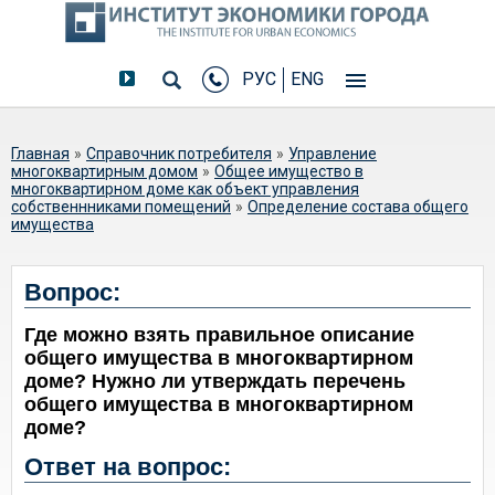
РУС
ENG
Вы здесь
Главная
»
Справочник потребителя
»
Управление
многоквартирным домом
»
Общее имущество в
многоквартирном доме как объект управления
собственнниками помещений
»
Определение состава общего
имущества
Где можно взять правильное
Вопрос:
описание общего имущества в
Где можно взять правильное описание
многоквартирном доме? Нужно ли
общего имущества в многоквартирном
утверждать перечень общего
доме? Нужно ли утверждать перечень
имущества в многоквартирном доме?
общего имущества в многоквартирном
доме?
Ответ на вопрос: