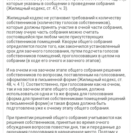
которые указаны в сообщении о проведении собрания
(Жилищный кодекс, ст. 47, ч. 3).
Жилищный кодекс не установил требований к количеству
собственников (количеству голосов собственников),
которые должны принять участие в очной части собрания,
поэтому очную часть собрания можно считать
состоявшейся при любом числе присутствующих
собственников помещений. Кворум общего собрания
определяется после того, как закончился установленный
срок для заочного голосования, путем подсчета голосов
собственников помещений, проголосовавших в целом на
собрании (в ходе его очного и заочного этапов).
И на очном и на заочном этапе общего собрания решения
собственников по вопросам, поставленным на голосование,
оформляются в письменной форме (Жилищный кодекс, ст.
48, ч. 4.1). Соответственно, при голосовании как на очном,
так и на заочном этапе общего собрания, должна
использоваться одна и та же форма для голосования
(форма для принятия собственниками помещений решений
в письменной форме) и такая форма должна быть
подготовлена уже к очному этапу общего собрания.
При принятии решений общего собрания учитываются как
решения собственников, принятые во время очного
обсуждения вопросов повестки дня, так и переданные до
окончания голосования в назначенное место. Поэтому у