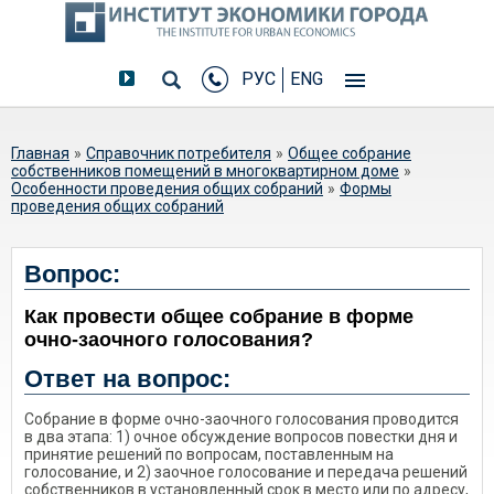
РУС
ENG
Вы здесь
Главная
»
Справочник потребителя
»
Общее собрание
собственников помещений в многоквартирном доме
»
Особенности проведения общих собраний
»
Формы
проведения общих собраний
Как провести общее собрание в
Вопрос:
форме очно-заочного голосования?
Как провести общее собрание в форме
очно-заочного голосования?
Ответ на вопрос:
Собрание в форме очно-заочного голосования проводится
в два этапа: 1) очное обсуждение вопросов повестки дня и
принятие решений по вопросам, поставленным на
голосование, и 2) заочное голосование и передача решений
собственников в установленный срок в место или по адресу,