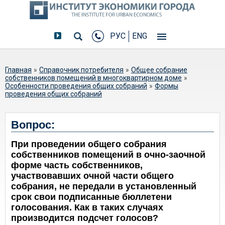
РУС
ENG
Вы здесь
Главная
»
Справочник потребителя
»
Общее собрание
собственников помещений в многоквартирном доме
»
Особенности проведения общих собраний
»
Формы
проведения общих собраний
При проведении общего собрания
Вопрос:
собственников помещений в очно-
При проведении общего собрания
заочной форме часть собственников
собственников помещений в очно-заочной
не передали в установленный срок
форме часть собственников,
свои подписанные бюллетени
участвовавших очной части общего
голосования. Как в таких случаях
собрания, не передали в установленный
производится подсчет голосов?
срок свои подписанные бюллетени
голосования. Как в таких случаях
производится подсчет голосов?