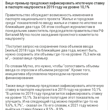
Вице-премьер предложил зафиксировать ипотечную ставку
в паспорте нацпроекта в 2019 году на уровне 10,1%
Правительство обсуждает возможность изменения в
паспорте национального проекта "Жилье и городская
среда" показателей по вводу жилья и ставке по ипотеке на
ближайшие два года. Об этом сообщил журналистам в
понедельник заместитель председателя правительства РФ
Виталий Мутко после заседания проектного комитета по
нацпроекту.
"Поступил запрос на сохранение пока объемов ввода
[жилья] 2018 года. На ближайшие два года, может быть,
нужно сохранить эти объемы где-то на уровне 75,3 млн кв.
м", - сказал вице-премьер.
По словам Мутко, это нужно, чтобы "сопоставить объемы
ввода со спросом и объемом ресурсов". Кроме того,
инициатива обусловлена переходом на проектное
финансирование.
Также вице-премьер предложил зафиксировать ипотечную
ставку в паспорте нацпроекта в 2019 году на уровне 10,1%.
"В целом по 2019 году предлагается зафиксировать ставку
на уровне 10,1%. За второе полугодие этот показатель не
улучшить. И на следующий год можно перейти где-то на
9,6%, 9,7%", - сказал он. По его словам, к 2021 году можно
выйти на ставку ближе к 8,5% - 8,9%.