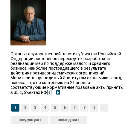
Органы государственной власти субъектов Российской
Федерации постепенно переходят к разработке и
реализации мер по поддержке малого и среднего
бизнеса, наиболее пострадавшего в результате
действия противоэпидемических ограничений.
Мониторинг, проводимый Институтом экономики город,
показал, что по состоянию на 21 апреля
соответствующие нормативные правовые акты приняты
в 35 субъектах РФ
[1]
.
...
Страницы
1
2
3
4
5
6
7
8
9
…
следующая ›
последняя »