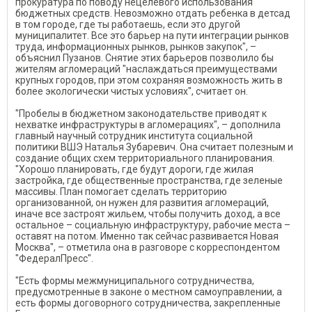
прокуратура по поводу нецелевого использования
бюджетных средств. Невозможно отдать ребенка в детсад
в том городе, где ты работаешь, если это другой
муниципалитет. Все это барьер на пути интеграции рынков
труда, информационных рынков, рынков закупок", –
объяснил Пузанов. Снятие этих барьеров позволило бы
жителям агломераций "наслаждаться преимуществами
крупных городов, при этом сохраняя возможность жить в
более экологически чистых условиях", считает он.
"Пробелы в бюджетном законодательстве приводят к
нехватке инфраструктуры в агломерациях", – дополнила
главный научный сотрудник института социальной
политики ВШЭ Наталья Зубаревич. Она считает полезным и
создание общих схем территориального планирования.
"Хорошо планировать, где будут дороги, где жилая
застройка, где общественные пространства, где зеленые
массивы. План помогает сделать территорию
организованной, он нужен для развития агломераций,
иначе все застроят жильем, чтобы получить доход, а все
остальное – социальную инфраструктуру, рабочие места –
оставят на потом. Именно так сейчас развивается Новая
Москва", – отметила она в разговоре с корреспондентом
"ФедералПресс".
"Есть формы межмуниципального сотрудничества,
предусмотренные в законе о местном самоуправлении, а
есть формы договорного сотрудничества, закрепленные