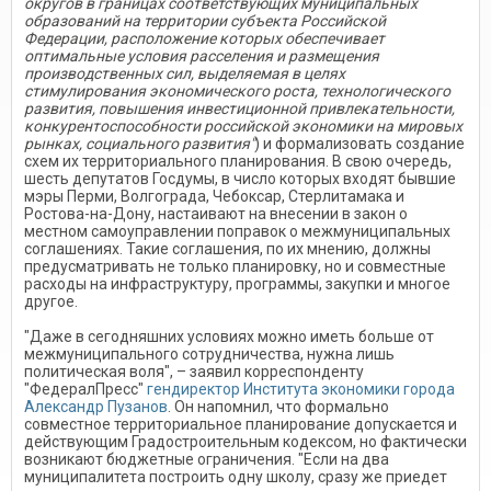
округов в границах соответствующих муниципальных
образований на территории субъекта Российской
Федерации, расположение которых обеспечивает
оптимальные условия расселения и размещения
производственных сил, выделяемая в целях
стимулирования экономического роста, технологического
развития, повышения инвестиционной привлекательности,
конкурентоспособности российской экономики на мировых
рынках, социального развития"
) и формализовать создание
схем их территориального планирования. В свою очередь,
шесть депутатов Госдумы, в число которых входят бывшие
мэры Перми, Волгограда, Чебоксар, Стерлитамака и
Ростова-на-Дону, настаивают на внесении в закон о
местном самоуправлении поправок о межмуниципальных
соглашениях. Такие соглашения, по их мнению, должны
предусматривать не только планировку, но и совместные
расходы на инфраструктуру, программы, закупки и многое
другое.
"Даже в сегодняшних условиях можно иметь больше от
межмуниципального сотрудничества, нужна лишь
политическая воля", – заявил корреспонденту
"ФедералПресс"
гендиректор Института экономики города
Александр Пузанов
. Он напомнил, что формально
совместное территориальное планирование допускается и
действующим Градостроительным кодексом, но фактически
возникают бюджетные ограничения. "Если на два
муниципалитета построить одну школу, сразу же приедет