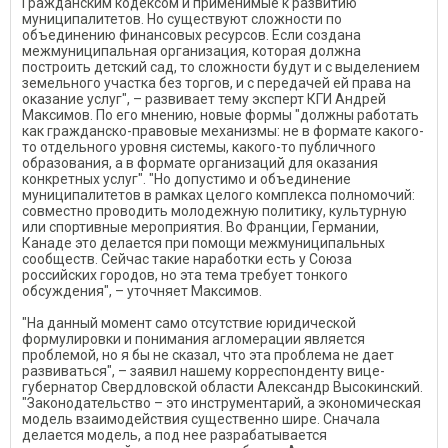
Гражданским кодексом и применимые к развитию
муниципалитетов. Но существуют сложности по
объединению финансовых ресурсов. Если создана
межмуниципальная организация, которая должна
построить детский сад, то сложности будут и с выделением
земельного участка без торгов, и с передачей ей права на
оказание услуг", – развивает тему эксперт КГИ Андрей
Максимов. По его мнению, новые формы "должны работать
как гражданско-правовые механизмы: не в формате какого-
то отдельного уровня системы, какого-то публичного
образования, а в формате организаций для оказания
конкретных услуг". "Но допустимо и объединение
муниципалитетов в рамках целого комплекса полномочий:
совместно проводить молодежную политику, культурную
или спортивные мероприятия. Во Франции, Германии,
Канаде это делается при помощи межмуниципальных
сообществ. Сейчас такие наработки есть у Союза
российских городов, но эта тема требует тонкого
обсуждения", – уточняет Максимов.
"На данный момент само отсутствие юридической
формулировки и понимания агломерации является
проблемой, но я бы не сказал, что эта проблема не дает
развиваться", – заявил нашему корреспонденту вице-
губернатор Свердловской области Александр Высокинский.
"Законодательство – это инструментарий, а экономическая
модель взаимодействия существенно шире. Сначала
делается модель, а под нее разрабатывается