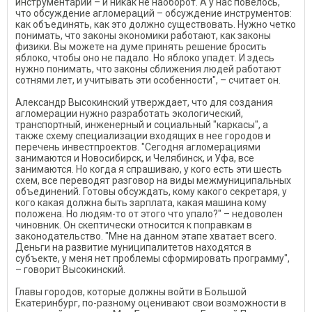
инструментарий – и никак не наоборот. А у нас повелось,
что обсуждение агломераций – обсуждение инструментов:
как объединять, как это должно существовать. Нужно четко
понимать, что законы экономики работают, как законы
физики. Вы можете на думе принять решение бросить
яблоко, чтобы оно не падало. Но яблоко упадет. И здесь
нужно понимать, что законы сближения людей работают
сотнями лет, и учитывать эти особенности", – считает он.
Александр Высокинский утверждает, что для создания
агломерации нужно разработать экологический,
транспортный, инженерный и социальный "каркасы", а
также схему специализации входящих в нее городов и
перечень инвестпроектов. "Сегодня агломерациями
занимаются и Новосибирск, и Челябинск, и Уфа, все
занимаются. Но когда я спрашиваю, у кого есть эти шесть
схем, все переводят разговор на виды межмуниципальных
объединений. Готовы обсуждать, кому какого секретаря, у
кого какая должна быть зарплата, какая машина кому
положена. Но людям-то от этого что упало?" – недоволен
чиновник. Он скептически относится к поправкам в
законодательство. "Мне на данном этапе хватает всего.
Деньги на развитие муниципалитетов находятся в
субъекте, у меня нет проблемы сформировать программу",
– говорит Высокинский.
Главы городов, которые должны войти в Большой
Екатеринбург, по-разному оценивают свои возможности в