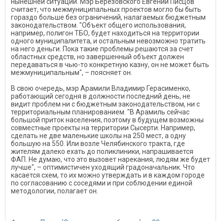
нынешней ситуации. Мэр Березовского Евгений Писцов
считает, что межмуниципальных проектов могло бы быть
гораздо больше без ограничений, налагаемых бюджетным
законодательством. "Объект общего использования,
например, полигон ТБО, будет находиться на территории
одного муниципалитета, и остальным невозможно тратить
на него деньги. Пока такие проблемы решаются за счет
областных средств, но завершенный объект должен
передаваться в чью-то конкретную казну, он не может быть
межмуниципальным", – поясняет он.
В свою очередь, мэр Арамили Владимир Герасименко,
работающий сегодня в должности последний день, не
видит проблем ни с бюджетным законодательством, ни с
территориальным планированием. "В Арамиль сейчас
большой приток населения, поэтому в будущем возможны
совместные проекты на территории Сысерти. Например,
сделать не две маленькие школы на 250 мест, а одну
большую на 550. Или возле Челябинского тракта, где
жителям далеко ехать до поликлиники, напрашивается
ФАП. Не думаю, что это вызовет нарекания, людям же будет
лучше", – оптимистичен уходящий градоначальник. Что
касается схем, то их можно утверждать и в каждом городе
по согласованию с соседями и при соблюдении единой
методологии, полагает он.