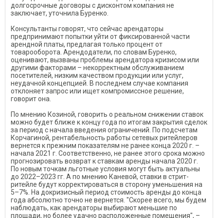
долгосрочные договоры с дисконтом компания не
заключает, уточнила Буренко.
Консультанты говорят, что сейчас арендаторы
предпринимают попытки уйти от фиксированной части
арендной платы, предлагая только процент от
товарооборота. Арендодатели, по словам Буренко,
оценивают, вызваны проблемы арендатора кризисом или
другими факторами – некорректным обслуживанием
посетителей, низким качеством продукции или услуг,
неудачной концепцией. В последнем случае компания
отклоняет запрос или ищет компромиссное решение,
говорит она.
По мнению Козиной, говорить о реальном снижении ставок
можно будет ближе к концу года по итогам закрытия сделок
за период с начала введения ограничений. По подсчетам
Корчагиной, рентабельность работы сетевых ритейлеров
вернется к прежним показателям не ранее конца 2020 г. –
начала 2021 г. Соответственно, не ранее этого срока можно
прогнозировать возврат к ставкам аренды начала 2020 г.
По новым точкам льготные условия могут быть актуальны
до 2022–2023 гг. А по мнению Каневой, ставки в стрит-
ритейле будут корректироваться в сторону уменьшения на
5–7%. На докризисный период стоимость аренды до конца
года абсолютно точно не вернется. "Скорее всего, мы будем
наблюдать, как арендаторы выбирают меньшие по
площади, но более удачно расположенные помещения", –