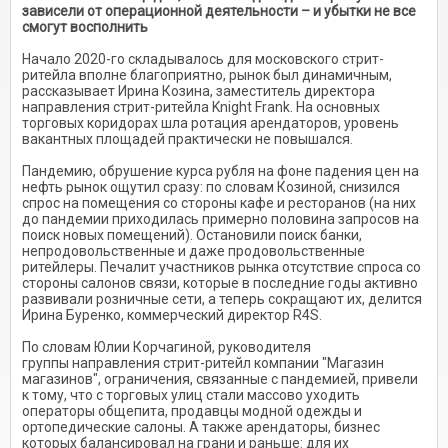
зависели от операционной деятельности – и убытки не все
смогут восполнить
Начало 2020-го складывалось для московского стрит-
ритейла вполне благоприятно, рынок был динамичным,
рассказывает Ирина Козина, заместитель директора
направления стрит-ритейла Knight Frank. На основных
торговых коридорах шла ротация арендаторов, уровень
вакантных площадей практически не повышался.
Пандемию, обрушение курса рубля на фоне падения цен на
нефть рынок ощутил сразу: по словам Козиной, снизился
спрос на помещения со стороны кафе и ресторанов (на них
до пандемии приходилась примерно половина запросов на
поиск новых помещений). Остановили поиск банки,
непродовольственные и даже продовольственные
ритейлеры. Печалит участников рынка отсутствие спроса со
стороны салонов связи, которые в последние годы активно
развивали розничные сети, а теперь сокращают их, делится
Ирина Буренко, коммерческий директор R4S.
По словам Юлии Корчагиной, руководителя
группы направления стрит-ритейл компании "Магазин
магазинов", ограничения, связанные с пандемией, привели
к тому, что с торговых улиц стали массово уходить
операторы общепита, продавцы модной одежды и
ортопедические салоны. А также арендаторы, бизнес
которых балансировал на грани и раньше: для их