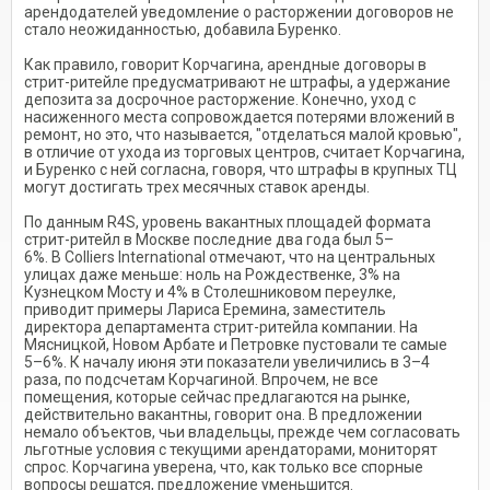
арендодателей уведомление о расторжении договоров не
стало неожиданностью, добавила Буренко.
Как правило, говорит Корчагина, арендные договоры в
стрит-ритейле предусматривают не штрафы, а удержание
депозита за досрочное расторжение. Конечно, уход с
насиженного места сопровождается потерями вложений в
ремонт, но это, что называется, "отделаться малой кровью",
в отличие от ухода из торговых центров, считает Корчагина,
и Буренко с ней согласна, говоря, что штрафы в крупных ТЦ
могут достигать трех месячных ставок аренды.
По данным R4S, уровень вакантных площадей формата
стрит-ритейл в Москве последние два года был 5–
6%. В Colliers International отмечают, что на центральных
улицах даже меньше: ноль на Рождественке, 3% на
Кузнецком Мосту и 4% в Столешниковом переулке,
приводит примеры Лариса Еремина, заместитель
директора департамента стрит-ритейла компании. На
Мясницкой, Новом Арбате и Петровке пустовали те самые
5–6%. К началу июня эти показатели увеличились в 3–4
раза, по подсчетам Корчагиной. Впрочем, не все
помещения, которые сейчас предлагаются на рынке,
действительно вакантны, говорит она. В предложении
немало объектов, чьи владельцы, прежде чем согласовать
льготные условия с текущими арендаторами, мониторят
спрос. Корчагина уверена, что, как только все спорные
вопросы решатся, предложение уменьшится.