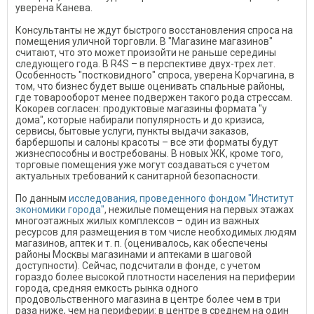
уверена Канева.
Консультанты не ждут быстрого восстановления спроса на
помещения уличной торговли. В "Магазине магазинов"
считают, что это может произойти не раньше середины
следующего года. В R4S – в перспективе двух-трех лет.
Особенность "постковидного" спроса, уверена Корчагина, в
том, что бизнес будет выше оценивать спальные районы,
где товарооборот менее подвержен такого рода стрессам.
Кокорев согласен: продуктовые магазины формата "у
дома", которые набирали популярность и до кризиса,
сервисы, бытовые услуги, пункты выдачи заказов,
барбершопы и салоны красоты – все эти форматы будут
жизнеспособны и востребованы. В новых ЖК, кроме того,
торговые помещения уже могут создаваться с учетом
актуальных требований к санитарной безопасности.
По данным
исследования, проведенного фондом "Институт
экономики города"
, нежилые помещения на первых этажах
многоэтажных жилых комплексов – один из важных
ресурсов для размещения в том числе необходимых людям
магазинов, аптек и т. п. (оценивалось, как обеспечены
районы Москвы магазинами и аптеками в шаговой
доступности). Сейчас, подсчитали в фонде, с учетом
гораздо более высокой плотности населения на периферии
города, средняя емкость рынка одного
продовольственного магазина в центре более чем в три
раза ниже, чем на периферии: в центре в среднем на один