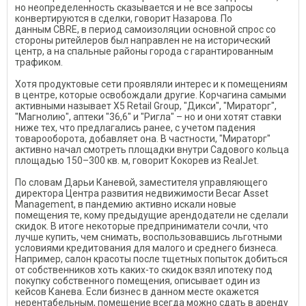
но неопределенность сказывается и не все запросы
конвертируются в сделки, говорит Назарова. По
данным СBRE, в период самоизоляции основной спрос со
стороны ритейлеров был направлен не на исторический
центр, а на спальные районы города с гарантированным
трафиком.
Хотя продуктовые сети проявляли интерес и к помещениям
в центре, которые освобождали другие. Корчагина самыми
активными называет Х5 Retail Group, "Дикси", "Мираторг",
"Магнолию", аптеки "36,6" и "Ригла" – но и они хотят ставки
ниже тех, что предлагались ранее, с учетом падения
товарооборота, добавляет она. В частности, "Мираторг"
активно начал смотреть площадки внутри Садового кольца
площадью 150–300 кв. м, говорит Кокорев из RealJet.
По словам Дарьи Каневой, заместителя управляющего
директора Центра развития недвижимости Becar Asset
Management, в пандемию активно искали новые
помещения те, кому предыдущие арендодатели не сделали
скидок. В итоге некоторые предприниматели сочли, что
лучше купить, чем снимать, воспользовавшись льготными
условиями кредитования для малого и среднего бизнеса.
Например, салон красоты после тщетных попыток добиться
от собственников хоть каких-то скидок взял ипотеку под
покупку собственного помещения, описывает один из
кейсов Канева. Если бизнес в данном месте окажется
нерентабельным, помещение всегда можно сдать в аренду