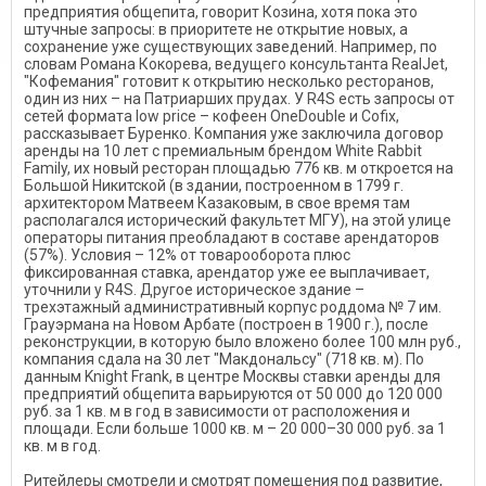
предприятия общепита, говорит Козина, хотя пока это
штучные запросы: в приоритете не открытие новых, а
сохранение уже существующих заведений. Например, по
словам Романа Кокорева, ведущего консультанта RealJet,
"Кофемания" готовит к открытию несколько ресторанов,
один из них – на Патриарших прудах. У R4S есть запросы от
сетей формата low price – кофеен OneDouble и Cofix,
рассказывает Буренко. Компания уже заключила договор
аренды на 10 лет с премиальным брендом White Rabbit
Family, их новый ресторан площадью 776 кв. м откроется на
Большой Никитской (в здании, построенном в 1799 г.
архитектором Матвеем Казаковым, в свое время там
располагался исторический факультет МГУ), на этой улице
операторы питания преобладают в составе арендаторов
(57%). Условия – 12% от товарооборота плюс
фиксированная ставка, арендатор уже ее выплачивает,
уточнили у R4S. Другое историческое здание –
трехэтажный административный корпус роддома № 7 им.
Грауэрмана на Новом Арбате (построен в 1900 г.), после
реконструкции, в которую было вложено более 100 млн руб.,
компания сдала на 30 лет "Макдональсу" (718 кв. м). По
данным Knight Frank, в центре Москвы ставки аренды для
предприятий общепита варьируются от 50 000 до 120 000
руб. за 1 кв. м в год в зависимости от расположения и
площади. Если больше 1000 кв. м – 20 000–30 000 руб. за 1
кв. м в год.
Ритейлеры смотрели и смотрят помещения под развитие,