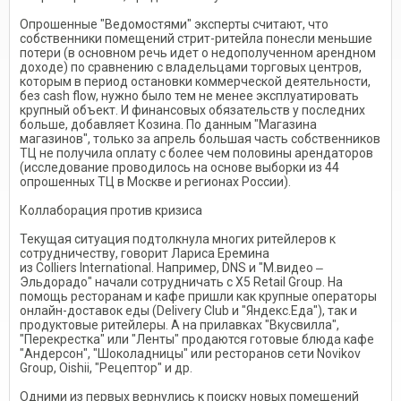
Опрошенные "Ведомостями" эксперты считают, что
собственники помещений стрит-ритейла понесли меньшие
потери (в основном речь идет о недополученном арендном
доходе) по сравнению с владельцами торговых центров,
которым в период остановки коммерческой деятельности,
без cash flow, нужно было тем не менее эксплуатировать
крупный объект. И финансовых обязательств у последних
больше, добавляет Козина. По данным "Магазина
магазинов", только за апрель большая часть собственников
ТЦ не получила оплату с более чем половины арендаторов
(исследование проводилось на основе выборки из 44
опрошенных ТЦ в Москве и регионах России).
Коллаборация против кризиса
Текущая ситуация подтолкнула многих ритейлеров к
сотрудничеству, говорит Лариса Еремина
из Colliers International. Например, DNS и "М.видео ‒
Эльдорадо" начали сотрудничать с X5 Retail Group. На
помощь ресторанам и кафе пришли как крупные операторы
онлайн-доставок еды (Delivery Club и "Яндекс.Еда"), так и
продуктовые ритейлеры. А на прилавках "Вкусвилла",
"Перекрестка" или "Ленты" продаются готовые блюда кафе
"Андерсон", "Шоколадницы" или ресторанов сети Novikov
Group, Oishii, "Рецептор" и др.
Одними из первых вернулись к поиску новых помещений