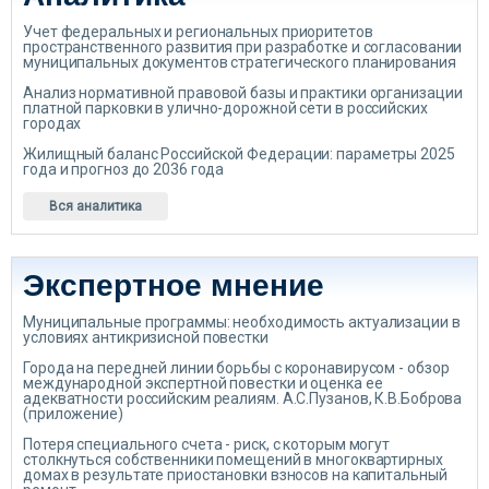
Учет федеральных и региональных приоритетов
пространственного развития при разработке и согласовании
муниципальных документов стратегического планирования
Анализ нормативной правовой базы и практики организации
платной парковки в улично-дорожной сети в российских
городах
Жилищный баланс Российской Федерации: параметры 2025
года и прогноз до 2036 года
Вся аналитика
Экспертное мнение
Муниципальные программы: необходимость актуализации в
условиях антикризисной повестки
Города на передней линии борьбы с коронавирусом - обзор
международной экспертной повестки и оценка ее
адекватности российским реалиям. А.С.Пузанов, К.В.Боброва
(приложение)
Потеря специального счета - риск, с которым могут
столкнуться собственники помещений в многоквартирных
домах в результате приостановки взносов на капитальный