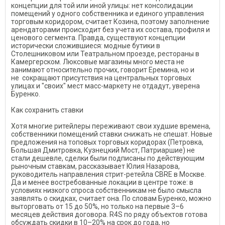
концепции для той или иной улицы: нет консолидации
помещений у одного собственника и единого управления
торговым коридором, считает Козина, поэтому заполнение
арендаторами происходит без учета их состава, профиля и
ценового сегмента. Правда, существуют концепции
исторически сложившиеся: модные бутики в
Столешниковом или Театральном проезде, рестораны в
Камергерском. Люксовые магазины много места не
занимают относительно прочих, говорит Еремина, но и
не сокращают присутствия на центральных торговых
улицах и "своих" мест масс-маркету не отдадут, уверена
Буренко.
Как сохранить ставки
Хотя многие ритейлеры переживают свои худшие времена,
собственники помещений ставки снижать не спешат. Новые
предложения на топовых торговых коридорах (Петровка,
Большая Дмитровка, Кузнецкий Мост, Патриаршие) не
стали дешевле, сделки были подписаны по действующим
рыночным ставкам, рассказывает Юлия Назарова,
руководитель направления стрит-ретейла СBRE в Москве.
Да и менее востребованные локации в центре тоже: в
условиях низкого спроса собственникам не было смысла
заявлять о скидках, считает она. По словам Буренко, можно
выторговать от 15 до 50%, но только на первые 3–6
месяцев действия договора. R4S по ряду объектов готова
обсуждать скидки в 10–20% на срок до года, но