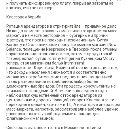
и получать фиксированную плату, покрывая затраты на
ипотеку, считает эксперт.
Классовая борьба
Ротация арендаторов в стрит-ритейле – привычное дело.
Но когда на месте люксовых магазинов открывается масс-
маркет, а на месте ресторанов – бургерные и прочий
фастфуд, это пока не проходит незамеченным. Бутик
Burberry в Столешниковом переулке сменил магазин New
Balance, помещение Nespresso на Тверской после отмены
парковки сначала заняла аптека, потом – продуктовый
"Перекресток", бутик Tommy Hilfiger на Кузнецком Мосту
теперь стал магазином белья Intimissimi,
рассказывает Корчагина. Козина объяснила ротацию тем,
что доходы населения снижаются и соответственно
меняются потребительские предпочтения: тенденцией
стало рациональное потребление, выбор более
демократичных брендов. Эти процессы консультанты не
связывают с пандемией. В течение последнего года
наблюдался существенный отток арендаторов из
центральных и дорогих локаций, говорит Канева: кто-то
переходил в онлайн, кто-то – в ТЦ. А некоторые операторы
масс-меркета, напротив, рассматривали наиболее удачно
расположенные высвобождаемые площади для
флагманских магазинов.
Свою роль сыграло и то, что в Москве нет единой