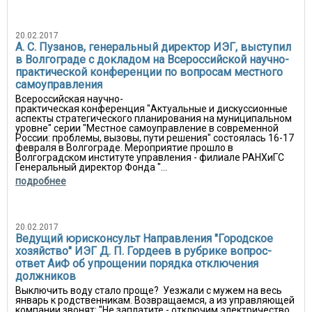
20.02.2017
А. С. Пузанов, генеральный директор ИЭГ, выступил
в Волгограде с докладом на Всероссийской научно-
практической конференции по вопросам местного
самоуправления
Всероссийская научно-
практическая конференция "Актуальные и дискуссионные
аспекты стратегического планирования на муниципальном
уровне" серии "Местное самоуправление в современной
России: проблемы, вызовы, пути решения" состоялась 16-17
февраля в Волгограде. Мероприятие прошло в
Волгоградском институте управления - филиале РАНХиГС
Генеральный директор Фонда "...
подробнее
20.02.2017
Ведущий юрисконсульт Направления "Городское
хозяйство" ИЭГ Д. П. Гордеев в рубрике вопрос-
ответ АиФ об упро­щении порядка отключения
должников
Выключить воду стало проще? Уезжали с мужем на весь
январь к родственникам. Возвращаемся, а из управляющей
компании звонят: "Не заплатите - отключим электричество