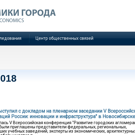
ледования
Центр общественных связей
2018
ыступил с докладом на пленарном заседании V Всероссийс
ций России: инновации и инфраструктура" в Новосибирск
ялась V Всероссийская конференция "Развитие городских агломер
ю были приглашены представители федеральных, региональных,
их учебных заведений, эксперты из экономических, архитектурны