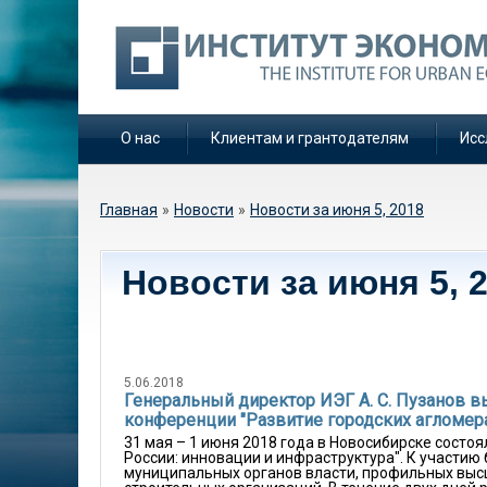
О нас
Клиентам и грантодателям
Исс
Вы здесь
Главная
»
Новости
»
Новости за июня 5, 2018
Новости за июня 5, 
5.06.2018
Генеральный директор ИЭГ А. С. Пузанов в
конференции "Развитие городских агломера
31 мая – 1 июня 2018 года в Новосибирске состо
России: инновации и инфраструктура". К участи
муниципальных органов власти, профильных высш