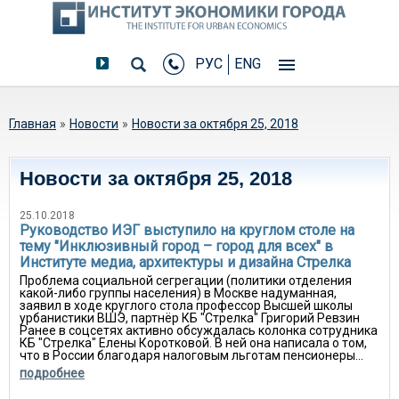
РУС
ENG
Вы здесь
Главная
»
Новости
»
Новости за октября 25, 2018
Новости за октября 25, 2018
25.10.2018
Руководство ИЭГ выступило на круглом столе на
тему "Инклюзивный город – город для всех" в
Институте медиа, архитектуры и дизайна Стрелка
Проблема социальной сегрегации (политики отделения
какой-либо группы населения) в Москве надуманная,
заявил в ходе круглого стола профессор Высшей школы
урбанистики ВШЭ, партнёр КБ "Стрелка" Григорий Ревзин
Ранее в соцсетях активно обсуждалась колонка сотрудника
КБ "Стрелка" Елены Коротковой. В ней она написала о том,
что в России благодаря налоговым льготам пенсионеры...
подробнее