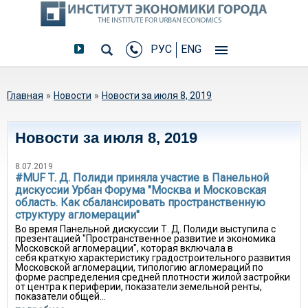
РУС
ENG
Вы здесь
Главная
»
Новости
»
Новости за июля 8, 2019
Новости за июля 8, 2019
8.07.2019
#MUF Т. Д. Полиди приняла участие в Панельной
дискуссии Урбан Форума "Москва и Московская
область. Как сбалансировать пространственную
структуру агломерации"
Во время Панельной дискуссии Т. Д. Полиди выступила с
презентацией "Пространственное развитие и экономика
Московской агломерации", которая включала в
себя краткую характеристику градостроительного развития
Московской агломерации, типологию агломераций по
форме распределения средней плотности жилой застройки
от центра к периферии, показатели земельной ренты,
показатели общей...