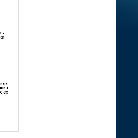
мь
ка
нила
пока
о ее