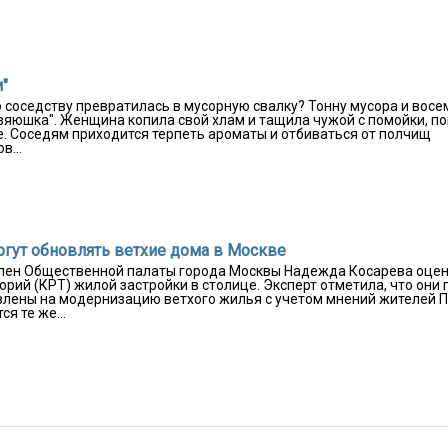
и"
о соседству превратилась в мусорную свалку? Тонну мусора и восе
озяюшка". Женщина копила свой хлам и тащила чужой с помойки, по
е. Соседям приходится терпеть ароматы и отбиваться от полчищ
в...
огут обновлять ветхие дома в Москве
 член Общественной палаты города Москвы Надежда Косарева оце
рий (КРТ) жилой застройки в столице. Эксперт отметила, что они 
авлены на модернизацию ветхого жилья с учетом мнений жителей П
я те же...