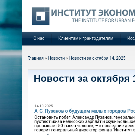
О нас
Клиентам и грантодателям
Исс
Вы здесь
Главная
»
Новости
»
Новости за октября 14, 2025
Новости за октября 
14.10.2025
А. С. Пузанов о будущем малых городов Ро
Остановить побег. Александр Пузанов, генеральн
пустеют из-за невысоких зарплат и скуки Большое
превышает 50 тысяч человек, – в последние деся
говорит генеральный директор фонда "Институт э