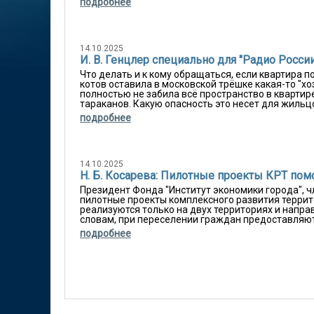
подробнее
14.10.2025
И. В. Генцлер специально для "Радио Росси
Что делать и к кому обращаться, если квартира п
котов оставила в московской трёшке какая-то "х
полностью не забила всё пространство в квартир
тараканов. Какую опасность это несет для жильцо
подробнее
14.10.2025
Н. Б. Косарева: Пилотные проекты КРТ пом
Президент Фонда "Институт экономики города",
пилотные проекты комплексного развития террито
реализуются только на двух территориях и напр
словам, при переселении граждан предоставляютс
подробнее