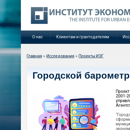
О нас
Клиентам и грантодателям
Исс
Вы здесь
Главная
»
Исследования
»
Проекты ИЭГ
Городской барометр
Проект
2001-2
управл
Агентс
"Город
сформи
муници
эконом