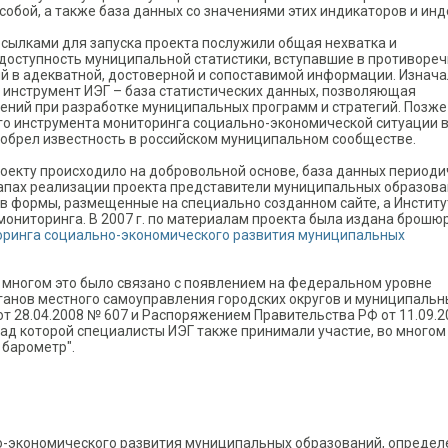
собой, а также база данных со значениями этих индикаторов и инд
сылками для запуска проекта послужили общая нехватка и
доступность муниципальной статистики, вступавшие в противореч
й в адекватной, достоверной и сопоставимой информации. Изнач
й инструмент ИЭГ – база статистических данных, позволяющая
ний при разработке муниципальных программ и стратегий. Позже
о инструмента мониторинга социально-экономической ситуации 
иобрел известность в российском муниципальном сообществе.
оекту происходило на добровольной основе, база данных периоди
тапах реализации проекта представители муниципальных образов
в формы, размещенные на специально созданном сайте, а Институ
ониторинга. В 2007 г. по материалам проекта была издана брошюр
торинга социально-экономического развития муниципальных
о многом это было связано с появлением на федеральном уровне
ганов местного самоуправления городских округов и муниципальн
от 28.04.2008 № 607 и Распоряжением Правительства РФ от 11.09.2
 над которой специалисты ИЭГ также принимали участие, во многом
 барометр".
-экономического развития муниципальных образований, опреде