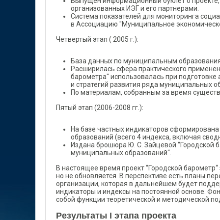
Выпущен информационный буклет о проекте,
организованных ИЭГ и его партнерами.
Система показателей для мониторинга соци
в Ассоциацию "Муниципальное экономическо
Четвертый этап ( 2005 г.):
База данных по муниципальным образования
Расширилась сфера практического применени
барометра" использовалась при подготовке 
и стратегий развития ряда муниципальных об
По материалам, собранным за время существ
Пятый этап (2006-2008 гг.):
На базе частных индикаторов сформирована
образований (всего 4 индекса, включая свод
Издана брошюра Ю. С. Зайцевой “Городской 
муниципальных образований“.
В настоящее время проект “Городской барометр“
но не обновляется. В перспективе есть планы пе
организации, которая в дальнейшем будет подд
индикаторы и индексы на постоянной основе. Фон
собой функции теоретической и методической по
Результаты I этапа проекта