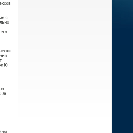
ексов.
ие с
ально
 его
в
чески
аний
т
а Ю.
ых
008
лены