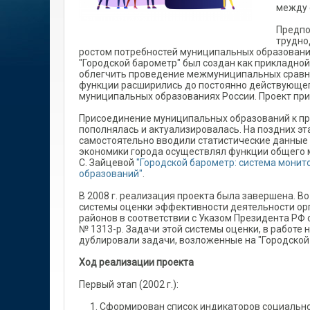
между 
Предпо
трудно
ростом потребностей муниципальных образовани
"Городской барометр" был создан как прикладно
облегчить проведение межмуниципальных сравне
функции расширились до постоянно действующег
муниципальных образованиях России. Проект пр
Присоединение муниципальных образований к пр
пополнялась и актуализировалась. На поздних э
самостоятельно вводили статистические данные 
экономики города осуществлял функции общего м
С. Зайцевой
"Городской барометр: система мони
образований"
.
В 2008 г. реализация проекта была завершена. В
системы оценки эффективности деятельности ор
районов в соответствии с Указом Президента РФ 
№ 1313-р. Задачи этой системы оценки, в работе
дублировали задачи, возложенные на "Городской
Ход реализации проекта
Первый этап (2002 г.):
Сформирован список индикаторов социально