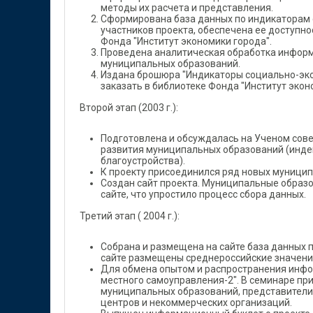
методы их расчета и представления.
Сформирована база данных по индикаторам
участников проекта, обеспечена ее доступно
Фонда "Институт экономики города".
Проведена аналитическая обработка информ
муниципальных образований.
Издана брошюра "Индикаторы социально-эко
заказать в библиотеке Фонда "Институт экон
Второй этап (2003 г.):
Подготовлена и обсуждалась на Ученом сов
развития муниципальных образований (индек
благоустройства).
К проекту присоединился ряд новых муници
Создан сайт проекта. Муниципальные образ
сайте, что упростило процесс сбора данных.
Третий этап ( 2004 г.):
Собрана и размещена на сайте база данных 
сайте размещены среднероссийские значени
Для обмена опытом и распространения инфо
местного самоуправления-2". В семинаре пр
муниципальных образований, представител
центров и некоммерческих организаций.