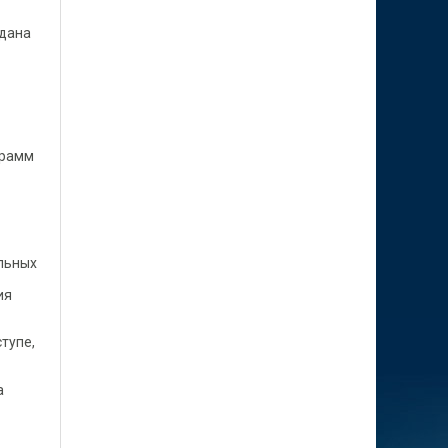
едана
грамм
льных
ия
тупе,
а