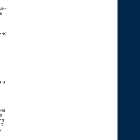
ий-
е
жно
 на
 на
я.
ля
17
х