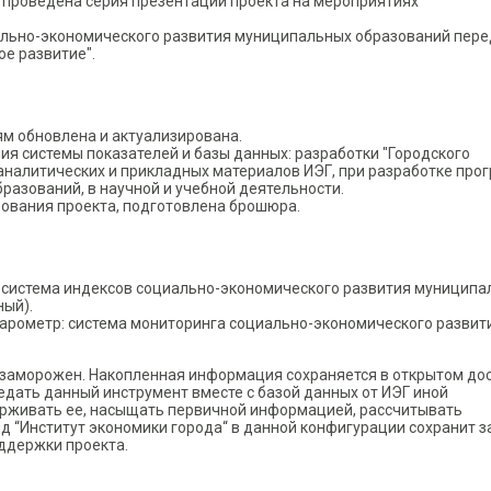
 проведена серия презентаций проекта на мероприятиях
ально-экономического развития муниципальных образований пер
е развитие".
м обновлена и актуализирована.
я системы показателей и базы данных: разработки "Городского
аналитических и прикладных материалов ИЭГ, при разработке про
разований, в научной и учебной деятельности.
ования проекта, подготовлена брошюра.
 система индексов социально-экономического развития муниципа
ный).
барометр: система мониторинга социально-экономического развит
 заморожен. Накопленная информация сохраняется в открытом дос
редать данный инструмент вместе с базой данных от ИЭГ иной
ерживать ее, насыщать первичной информацией, рассчитывать
д “Институт экономики города“ в данной конфигурации сохранит з
ддержки проекта.