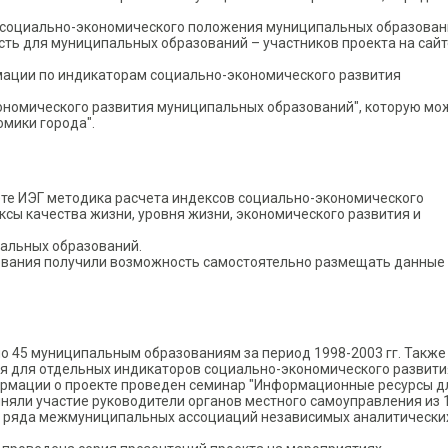
 социально-экономического положения муниципальных образован
сть для муниципальных образований – участников проекта на сайт
ации по индикаторам социально-экономического развития
номического развития муниципальных образований", которую мо
омики города".
ете ИЭГ методика расчета индексов социально-экономического
сы качества жизни, уровня жизни, экономического развития и
пальных образований.
ования получили возможность самостоятельно размещать данные
по 45 муниципальным образованиям за период 1998-2003 гг. Также
я для отдельных индикаторов социально-экономического развити
рмации о проекте проведен семинар "Информационные ресурсы д
иняли участие руководители органов местного самоуправления из 
и ряда межмуниципальных ассоциаций независимых аналитически