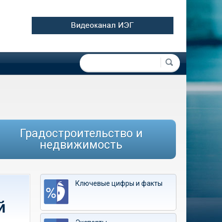
Форма поиска
Поиск
Градостроительство и
недвижимость
Ключевые цифры и факты
й