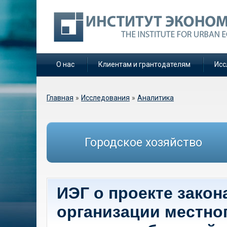
О нас
Клиентам и грантодателям
Исс
Вы здесь
Главная
»
Исследования
»
Аналитика
Городское хозяйство
ИЭГ о проекте зако
организации местно