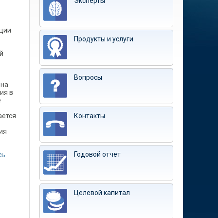
Эксперты
ции
Продукты и услуги
й
Вопросы
она
ия в
е
ается
Контакты
ия
Годовой отчет
ь.
Целевой капитал