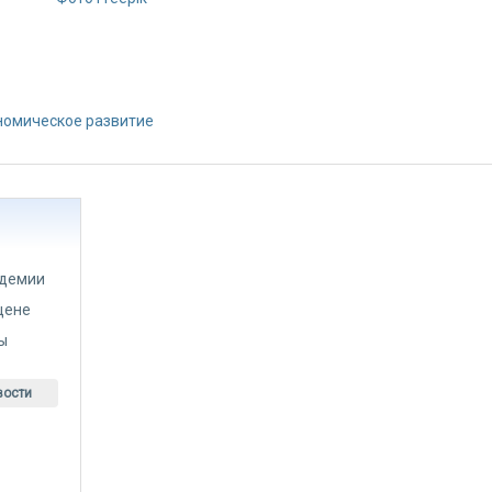
номическое развитие
идемии
цене
ты
вости