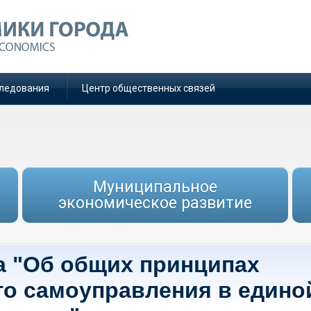
ледования
Центр общественных связей
Муниципальное
экономическое развитие
на "Об общих принципах
го самоуправления в едино