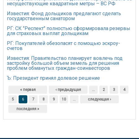
несуществующие квадратные метры – ВС РФ
Известия: Фонд дольщиков предлагают сделать
государственным санатором
РГ: СК "Респект" полностью сформировала резервы
для страховых выплат дольщикам
РГ: Покупателей обезопасят с помощью эскроу-
счетов
Известия: Правительство планирует вовлечь под
застройку большой объем земель для решения
проблем обманутых граждан-соинвесторов
Ъ: Президент принял долевое решение
Страницы
« первая
‹ предыдущая
…
2
3
4
5
6
7
8
9
10
…
следующая ›
последняя »