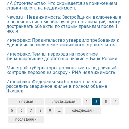
ИА Строительство: Что скрывается за понижением
ставки налога на недвижимость
News.ru - Недвижимость: Застройщики, включенные
в перечень системообразующих организаций, смогут
достраивать объекты по старым правилам после 1
июля
Интерфакс: Правительство утвердило требования к
Единой информсистеме жилищного строительства
Интерфакс: Темпы перехода на проектное
финансирование достаточно низкие – Банк России
Минстрой: губернаторы должны взять под личный
контроль переход на эскроу - РИА недвижимость
Интерфакс: Федеральный бюджет позволит
расселить аварийное жилье в полном объеме —
Якушев
Страницы
« первая
‹ предыдущая
1
2
3
4
5
6
7
8
9
…
следующая ›
последняя »