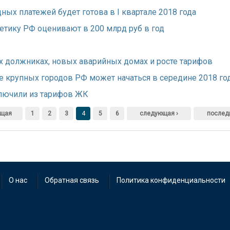
ых платежей будет готова в I квартале 2018 года
етику РФ оценивают в 200 млрд руб в год
ых должниках, новых аварийных домах и росте тарифов
е крупных городов РФ может начаться в середине 2018 го
лючили из тарифов ЖК
ущая
1
2
3
4
5
6
следующая ›
послед
О нас
Обратная связь
Политика конфиденциальности