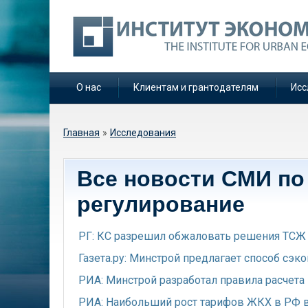
О нас
Клиентам и грантодателям
Исс
Вы здесь
Главная
»
Исследования
Все новости СМИ по
регулирование
РГ: КС разрешил обжаловать решения ТСЖ
Газета.ру: Минстрой предлагает способ сэко
РИА: Минстрой разработал правила расчета
РИА: Наибольший рост тарифов ЖКХ в РФ в