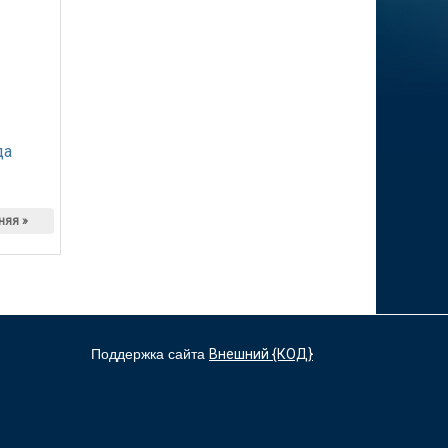
да
няя »
Поддержка сайта
Внешний {КОД}