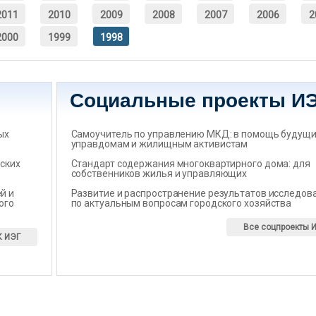
2011
2010
2009
2008
2007
2006
2
2000
1999
1998
Социальные проекты И
ых
Самоучитель по управлению МКД: в помощь будущ
управдомам и жилищным активистам
ских
Стандарт содержания многоквартирного дома: для
собственников жилья и управляющих
̆ и
Развитие и распространение результатов исследов
ого
по актуальным вопросам городского хозяйства
Все соцпроекты 
К ИЭГ