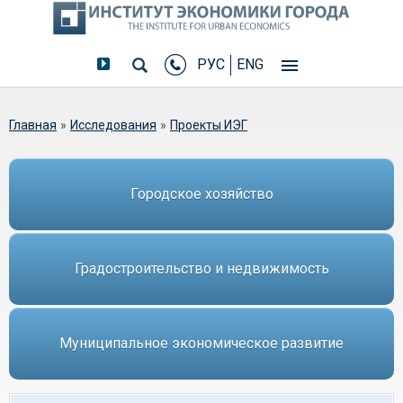
РУС
ENG
Вы здесь
Главная
»
Исследования
»
Проекты ИЭГ
Городское хозяйство
Градостроительство и недвижимость
Муниципальное экономическое развитие