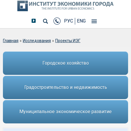
РУС
ENG
Вы здесь
Главная
»
Исследования
»
Проекты ИЭГ
Городское хозяйство
Градостроительство и недвижимость
Муниципальное экономическое развитие