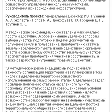
линию" программы. Это вопросы, связанные с организацией
совместного управления несколькими участками,
обеспечения их необходимой инфраструктурой.
Руководитель проекта:
генеральный директор ИЭГ Пузанов
А. С.; эксперты - Попов Р. А., Прокофьев В. Ю., Гордеев Д. П.,
Трутнев Э. К..
Методические рекомендации составлены максимально
просто и доступно. Особое внимание уделено вопросам
выбора участка, подготовки и подачи документов на
получение земли в пользование, приобретению статуса
земель населенного пункта, взаимодействию с органами
власти и совместному обустройству земельных участков,
перспективам приобретения участка в собственность, а
также разработке внутренних "правил общежития".
"В методических рекомендациях мы подчеркивали
важность организации территории и ее планировки в том
числе с выделением территорий совместного
использования на самых ранних этапах. Отдельный раздел
посвящен получению статуса населенного пункта,
поскольку этот статус создает совершенно иные условия
для выстраивания взаимодействия с органами власти,
возможностей подведения коммуникаций. В части
возможностей самоорганизации на земельных участках мы
видим потенциал развития именно на Дальнем Востоке
территориального общественного самоуправления во