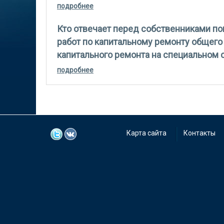
подробнее
о наша ук оказалась недобросовестно
по счёту не проводить. но ук имеет в
действиях по счёту
Кто отвечает перед собственниками п
работ по капитальному ремонту общег
капитального ремонта на специальном с
подробнее
о кто отвечает перед собственниками
капитальному ремонту общего имущес
специальном счете.
Карта сайта
Контакты