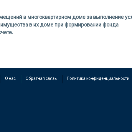
й. мы обратились в банк с просьбой до смены владельца спецсчет
се необходимые документы, в банке пообещали лишь оповестить нас
омещений в многоквартирном доме за выполнение усл
о имущества в их доме при формировании фонда
чете.
 помещений в многоквартирном доме за выполнение услуг и работ 
тва в их доме при формировании фонда капитального ремонта на
О нас
Обратная связь
Политика конфиденциальности