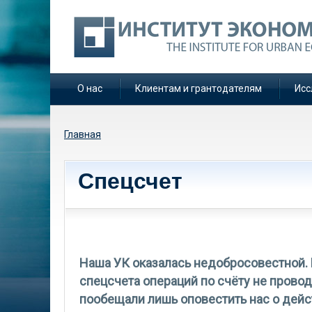
О нас
Клиентам и грантодателям
Исс
Вы здесь
Главная
Спецсчет
Наша УК оказалась недобросовестной. 
спецсчета операций по счёту не прово
пообещали лишь оповестить нас о дейс